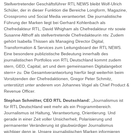
Stellvertretender Geschäftsführer RTL NEWS bleibt Wolf-Ulrich
Schüler, der in dieser Funktion die Bereiche Longform, Magazine,
Crosspromo und Social Media verantwortet. Die journalistische
Führung der Marken liegt bei Gerhard Kohlenbach als
Chefredakteur RTL, David Whigham als Chefredakteur ntv sowie
Susanne Althoff als stellvertretende Chefredakteurin ntv. Zudem
gehört Isabella Thissen als Managing Director Digital,
Transformation & Services zum Leitungsboard der RTL NEWS.
Eine besondere publizistische Bedeutung innerhalb des
journalistischen Portfolios von RTL Deutschland kommt zudem
stern, GEO, Capital, art und dem gemeinsamen Digitalangebot
stern+ zu. Die Gesamtverantwortung hierfür liegt weiterhin beim
Vorsitzenden der Chefredaktionen, Gregor Peter Schmitz,
unterstützt unter anderem von Johannes Vogel als Chief Product &
Revenue Officer.
Stephan Schmitter, CEO RTL Deutschland:
„Journalismus ist
für RTL Deutschland weit mehr als ein Programmbereich.
Journalismus ist Haltung, Verantwortung, Orientierung. Und
gerade in einer Zeit voller Unsicherheit, Polarisierung und
permanenter Veränderung ist glaubwürdiger Journalismus
wichtiger denn je. Unsere journalistischen Marken informieren