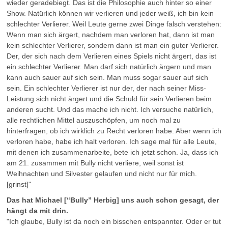
wieder geradebiegt. Das ist die Philosophie auch hinter so einer
Show. Natürlich können wir verlieren und jeder weiß, ich bin kein
schlechter Verlierer. Weil Leute gerne zwei Dinge falsch verstehen:
Wenn man sich ärgert, nachdem man verloren hat, dann ist man
kein schlechter Verlierer, sondern dann ist man ein guter Verlierer.
Der, der sich nach dem Verlieren eines Spiels nicht ärgert, das ist
ein schlechter Verlierer. Man darf sich natürlich ärgern und man
kann auch sauer auf sich sein. Man muss sogar sauer auf sich
sein. Ein schlechter Verlierer ist nur der, der nach seiner Miss-
Leistung sich nicht ärgert und die Schuld für sein Verlieren beim
anderen sucht. Und das mache ich nicht. Ich versuche natürlich,
alle rechtlichen Mittel auszuschöpfen, um noch mal zu
hinterfragen, ob ich wirklich zu Recht verloren habe. Aber wenn ich
verloren habe, habe ich halt verloren. Ich sage mal für alle Leute,
mit denen ich zusammenarbeite, bete ich jetzt schon. Ja, dass ich
am 21. zusammen mit Bully nicht verliere, weil sonst ist
Weihnachten und Silvester gelaufen und nicht nur für mich.
[grinst]"
Das hat Michael [“Bully” Herbig] uns auch schon gesagt, der
hängt da mit drin.
"Ich glaube, Bully ist da noch ein bisschen entspannter. Oder er tut