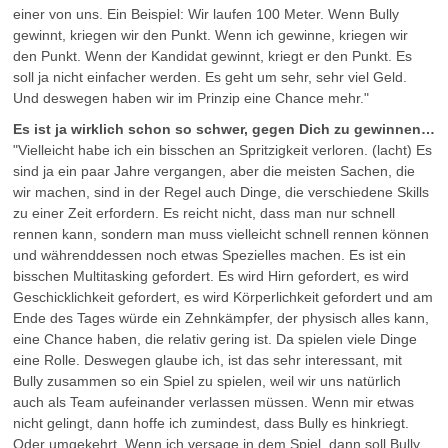
einer von uns. Ein Beispiel: Wir laufen 100 Meter. Wenn Bully
gewinnt, kriegen wir den Punkt. Wenn ich gewinne, kriegen wir
den Punkt. Wenn der Kandidat gewinnt, kriegt er den Punkt. Es
soll ja nicht einfacher werden. Es geht um sehr, sehr viel Geld.
Und deswegen haben wir im Prinzip eine Chance mehr."
Es ist ja wirklich schon so schwer, gegen Dich zu gewinnen…
"Vielleicht habe ich ein bisschen an Spritzigkeit verloren. (lacht) Es
sind ja ein paar Jahre vergangen, aber die meisten Sachen, die
wir machen, sind in der Regel auch Dinge, die verschiedene Skills
zu einer Zeit erfordern. Es reicht nicht, dass man nur schnell
rennen kann, sondern man muss vielleicht schnell rennen können
und währenddessen noch etwas Spezielles machen. Es ist ein
bisschen Multitasking gefordert. Es wird Hirn gefordert, es wird
Geschicklichkeit gefordert, es wird Körperlichkeit gefordert und am
Ende des Tages würde ein Zehnkämpfer, der physisch alles kann,
eine Chance haben, die relativ gering ist. Da spielen viele Dinge
eine Rolle. Deswegen glaube ich, ist das sehr interessant, mit
Bully zusammen so ein Spiel zu spielen, weil wir uns natürlich
auch als Team aufeinander verlassen müssen. Wenn mir etwas
nicht gelingt, dann hoffe ich zumindest, dass Bully es hinkriegt.
Oder umgekehrt. Wenn ich versage in dem Spiel, dann soll Bully