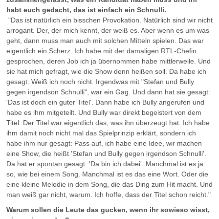
habt euch gedacht, das ist einfach ein Schnulli.
"Das ist natürlich ein bisschen Provokation. Natürlich sind wir nicht
arrogant. Der, der mich kennt, der weiß es. Aber wenn es um was
geht, dann muss man auch mit solchen Mitteln spielen. Das war
eigentlich ein Scherz. Ich habe mit der damaligen RTL-Chefin
gesprochen, deren Job ich ja übernommen habe mittlerweile. Und
sie hat mich gefragt, wie die Show denn heißen soll. Da habe ich
gesagt: Weiß ich noch nicht. Irgendwas mit "Stefan und Bully
gegen irgendson Schnulli", war ein Gag. Und dann hat sie gesagt:
'Das ist doch ein guter Titel'. Dann habe ich Bully angerufen und
habe es ihm mitgeteilt. Und Bully war direkt begeistert von dem
Titel. Der Titel war eigentlich das, was ihn überzeugt hat. Ich habe
ihm damit noch nicht mal das Spielprinzip erklärt, sondern ich
habe ihm nur gesagt: Pass auf, ich habe eine Idee, wir machen
eine Show, die heißt 'Stefan und Bully gegen irgendson Schnulli'.
Da hat er spontan gesagt: 'Da bin ich dabei'. Manchmal ist es ja
so, wie bei einem Song. Manchmal ist es das eine Wort. Oder die
eine kleine Melodie in dem Song, die das Ding zum Hit macht. Und
man weiß gar nicht, warum. Ich hoffe, dass der Titel schon reicht."
Warum sollen die Leute das gucken, wenn ihr sowieso wisst,