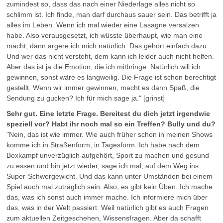
zumindest so, dass das nach einer Niederlage alles nicht so
schlimm ist. Ich finde, man darf durchaus sauer sein. Das betrifft ja
alles im Leben. Wenn ich mal wieder eine Lasagne versalzen
habe. Also vorausgesetzt, ich wüsste überhaupt, wie man eine
macht, dann ärgere ich mich natürlich. Das gehört einfach dazu.
Und wer das nicht versteht, dem kann ich leider auch nicht helfen.
Aber das ist ja die Emotion, die ich mitbringe. Natürlich will ich
gewinnen, sonst wäre es langweilig. Die Frage ist schon berechtigt
gestellt. Wenn wir immer gewinnen, macht es dann Spaß, die
Sendung zu gucken? Ich für mich sage ja." [grinst]
Sehr gut. Eine letzte Frage. Bereitest du dich jetzt irgendwie
speziell vor? Habt ihr noch mal so ein Treffen? Bully und du?
"Nein, das ist wie immer. Wie auch früher schon in meinen Shows
komme ich in Straßenform, in Tagesform. Ich habe nach dem
Boxkampf unverzüglich aufgehört, Sport zu machen und gesund
zu essen und bin jetzt wieder, sage ich mal, auf dem Weg ins
Super-Schwergewicht. Und das kann unter Umständen bei einem
Spiel auch mal zuträglich sein. Also, es gibt kein Üben. Ich mache
das, was ich sonst auch immer mache. Ich informiere mich über
das, was in der Welt passiert. Weil natürlich gibt es auch Fragen
zum aktuellen Zeitgeschehen, Wissensfragen. Aber da schafft