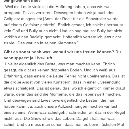
wir gewinnen das?
"Weil die Leute vielleicht die Hoffnung haben, dass wir zwei
arrogante Fuzzis verlieren. Deswegen haben wir ja auch den
Golfplatz ausgesucht [Anm. der Red.: für die Showtrailer wurde
auf einem Golfplatz gedreht]. Ehrlich gesagt, ich spiele überhaupt
kein Golf und Bully auch nicht. Und ich sag mal so: Bully hat nicht
wirklich einen Backflip gemacht. Hoffentlich verrate ich jetzt nicht
zu viel. Das war ich in seinen Klamotten."
Gibt es sonst noch was, worauf wir uns freuen können? Du
schnupperst ja Live-Luft…
"Live ist eigentlich das Beste, was man machen kann. Ehrlich
gesagt, da gibt es keinen doppelten Boden. Und ich weiß aus
Erfahrung, dass einem die Leute Fehler nicht übelnehmen. Das ist
die große Angst von vielen Künstlern, dass in einer Livesendung
etwas schiefgeht. Das ist genau das, wo ich eigentlich immer drauf
warte, denn das sind die Momente, die das liebenswert machen.
Und deswegen sind Liveshows eigentlich die besten, die man
haben kann. Ja, auch unsere Aufzeichnungen machen wir fast
eins zu eins. Wenn was schiefgeht, schneiden wir das in der Regel
nicht raus. Die Show ist wie das Leben. Da geht halt mal was
schief. Und da muss man sehen, dass man es beim nächsten Mal