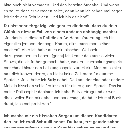
bitte auch nicht versagen. Und das ist seine Aufgabe. Und wenn
es so ist, dass er versagen sollte, dann kann ich schon mal sagen:
Ich finde den Schuldigen. Und ich bin es nicht!"
Du bist sehr ehrgeizig, wie geht es dir damit, dass du dein
Glück in diesem Fall von einem anderen abhängig machst.
"Ja, das ist in diesem Fall die große Herausforderung. Ich bin
eigentlich jemand, der sagt “Komm, alles muss man selber
machen”. Aber ich habe auch ein bisschen Weisheit
dazugewonnen im Leben. [grinst] Ich kenne das aus so vielen
Shows, die ich früher gemacht habe, wo der Unterhaltungsaspekt
manchmal hinter den Leistungsaspekt zurücktritt. Man muss sich
natürlich konzentrieren, da bleibt keine Zeit mehr für dumme
Sprüche. Jetzt habe ich Bully dabei. Da kann der eine oder andere
Mal ein bisschen schleifen lassen für einen guten Spruch. Das ist
meine Philosophie dahinter. Ich habe Bully gefragt und er war
direkt voller Elan mit dabei und hat gesagt, da hätte ich mal Bock
drauf, lass mal probieren."
Ich mache mir ein bisschen Sorgen um diesen Kandidaten,
den ihr liebevoll Schnulli nennt. Du hast jetzt gerade schon
zusammengefasst, was ein Kandidat haben muss und ihr