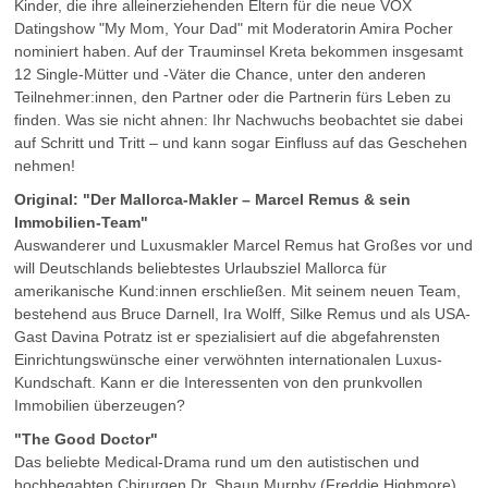
Kinder, die ihre alleinerziehenden Eltern für die neue VOX
Datingshow "My Mom, Your Dad" mit Moderatorin Amira Pocher
nominiert haben. Auf der Trauminsel Kreta bekommen insgesamt
12 Single-Mütter und -Väter die Chance, unter den anderen
Teilnehmer:innen, den Partner oder die Partnerin fürs Leben zu
finden. Was sie nicht ahnen: Ihr Nachwuchs beobachtet sie dabei
auf Schritt und Tritt – und kann sogar Einfluss auf das Geschehen
nehmen!
Original: "Der Mallorca-Makler – Marcel Remus & sein
Immobilien-Team"
Auswanderer und Luxusmakler Marcel Remus hat Großes vor und
will Deutschlands beliebtestes Urlaubsziel Mallorca für
amerikanische Kund:innen erschließen. Mit seinem neuen Team,
bestehend aus Bruce Darnell, Ira Wolff, Silke Remus und als USA-
Gast Davina Potratz ist er spezialisiert auf die abgefahrensten
Einrichtungswünsche einer verwöhnten internationalen Luxus-
Kundschaft. Kann er die Interessenten von den prunkvollen
Immobilien überzeugen?
"The Good Doctor"
Das beliebte Medical-Drama rund um den autistischen und
hochbegabten Chirurgen Dr. Shaun Murphy (Freddie Highmore)