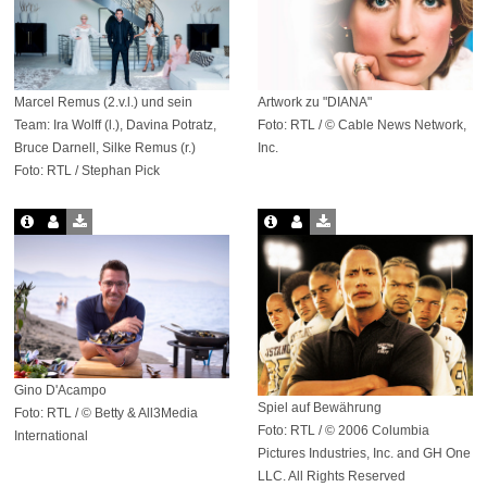
Marcel Remus (2.v.l.) und sein
Artwork zu "DIANA"
Team: Ira Wolff (l.), Davina Potratz,
Foto: RTL / © Cable News Network,
Bruce Darnell, Silke Remus (r.)
Inc.
Foto: RTL / Stephan Pick
Gino D'Acampo
Spiel auf Bewährung
Foto: RTL / © Betty & All3Media
Foto: RTL / © 2006 Columbia
International
Pictures Industries, Inc. and GH One
LLC. All Rights Reserved