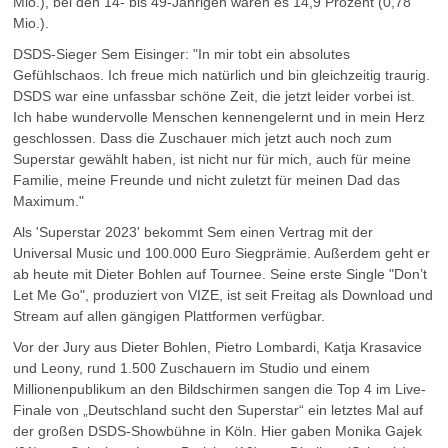
Mio.), bei den 14- bis 49-Jährigen waren es 14,9 Prozent (0,78
Mio.).
DSDS-Sieger Sem Eisinger: "In mir tobt ein absolutes
Gefühlschaos. Ich freue mich natürlich und bin gleichzeitig traurig.
DSDS war eine unfassbar schöne Zeit, die jetzt leider vorbei ist.
Ich habe wundervolle Menschen kennengelernt und in mein Herz
geschlossen. Dass die Zuschauer mich jetzt auch noch zum
Superstar gewählt haben, ist nicht nur für mich, auch für meine
Familie, meine Freunde und nicht zuletzt für meinen Dad das
Maximum."
Als 'Superstar 2023' bekommt Sem einen Vertrag mit der
Universal Music und 100.000 Euro Siegprämie. Außerdem geht er
ab heute mit Dieter Bohlen auf Tournee. Seine erste Single "Don’t
Let Me Go", produziert von VIZE, ist seit Freitag als Download und
Stream auf allen gängigen Plattformen verfügbar.
Vor der Jury aus Dieter Bohlen, Pietro Lombardi, Katja Krasavice
und Leony, rund 1.500 Zuschauern im Studio und einem
Millionenpublikum an den Bildschirmen sangen die Top 4 im Live-
Finale von „Deutschland sucht den Superstar“ ein letztes Mal auf
der großen DSDS-Showbühne in Köln. Hier gaben Monika Gajek