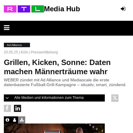
Media Hub
Ad Alliance
20.05.25 | Köln | Pressemitteilung
Grillen, Kicken, Sonne: Daten
machen Männerträume wahr
WEBER zündet mit Ad Alliance und Mediascale die erste
datenbasierte Fußball-Grill-Kampagne – situativ, smart, zündend.
Alle Medien und Informationen zum Thema