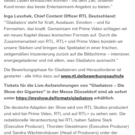
neues Leben einhauchen können - mit dem Ziel, unseren
Kund:innen das beste Entertainment-Angebot zu bieten."
Inga Leschek, Chief Content Officer RTL Deutschland:
"‘Gladiators’ steht für Kraft, Ausdauer, Emotion – und für
Fernsehen, das knallt. Gemeinsam mit Prime Video schlagen wir
ein neues Kapitel dieses ikonischen Formats auf. Durch die
Zusammenarbeit von RTL, RTL+ und Prime Video bündeln wir
unsere Stärken und bringen das Spektakel in einer frischen,
zeitgemäßen Inszenierung zurück auf die Bildschirme – intensiver,
energiegeladener und mit allem, was Gladiators ausmacht."
Die Bewerbungsphase für Gladiatoren und Herausforderer ist
gestartet - alle Infos dazu auf
www.rtl.de/bewerbungsaufrufe
Tickets für die Live-Aufzeichnungen von "Gladiators – Die
Show der Giganten" in der Messe Düsseldorf sind ab sofort
unter
https://myshow.de/formats/gladiators
erhältlich.
Die deutsche Adaption der Show wird von RTL Studios produziert
und wird bei Prime Video, RTL und auf RTL+ zu sehen sein. Die
redaktionelle Verantwortung bei RTL haben Sabine Stark
(Executive Producer), Thorsten Gieselmann (Executive Producer)
und Sandra Wächtershäuser (Head of Producers) unter der