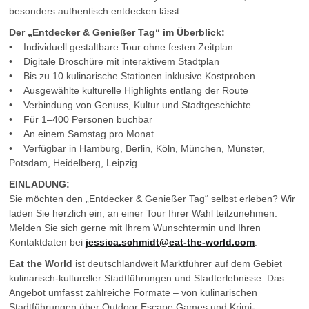
besonders authentisch entdecken lässt.
Der „Entdecker & Genießer Tag“ im Überblick:
• Individuell gestaltbare Tour ohne festen Zeitplan
• Digitale Broschüre mit interaktivem Stadtplan
• Bis zu 10 kulinarische Stationen inklusive Kostproben
• Ausgewählte kulturelle Highlights entlang der Route
• Verbindung von Genuss, Kultur und Stadtgeschichte
• Für 1–400 Personen buchbar
• An einem Samstag pro Monat
• Verfügbar in Hamburg, Berlin, Köln, München, Münster,
Potsdam, Heidelberg, Leipzig
EINLADUNG:
Sie möchten den „Entdecker & Genießer Tag“ selbst erleben? Wir
laden Sie herzlich ein, an einer Tour Ihrer Wahl teilzunehmen.
Melden Sie sich gerne mit Ihrem Wunschtermin und Ihren
Kontaktdaten bei
jessica.schmidt@eat-the-world.com
.
Eat the World
ist deutschlandweit Marktführer auf dem Gebiet
kulinarisch-kultureller Stadtführungen und Stadterlebnisse. Das
Angebot umfasst zahlreiche Formate – von kulinarischen
Stadtführungen über Outdoor Escape Games und Krimi-