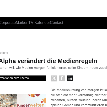
Corporate
Marken
TV-Kalender
Contact
teilung
Alpha verändert die Medienregeln
tehen will, wie Medien morgen funktionieren, sollte Kindern heute zuse
formationen zum Thema
Die Mediennutzung von morgen ist län
sie oft nicht mehr vollständig sichtba
streamen, nutzen Youtube, hören Mus
spielen Games und kommunizieren ü