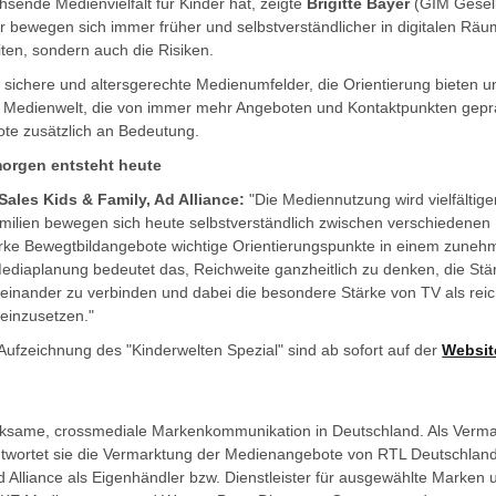
sende Medienvielfalt für Kinder hat, zeigte
Brigitte Bayer
(GIM Gesells
r bewegen sich immer früher und selbstverständlicher in digitalen R
iten, sondern auch die Risiken.
sichere und altersgerechte Medienumfelder, die Orientierung bieten u
r Medienwelt, die von immer mehr Angeboten und Kontaktpunkten geprä
ote zusätzlich an Bedeutung.
orgen entsteht heute
 Sales Kids & Family, Ad Alliance:
"Die Mediennutzung wird vielfältiger
amilien bewegen sich heute selbstverständlich zwischen verschiedene
tarke Bewegtbildangebote wichtige Orientierungspunkte in einem zuneh
Mediaplanung bedeutet das, Reichweite ganzheitlich zu denken, die Stä
iteinander zu verbinden und dabei die besondere Stärke von TV als rei
 einzusetzen."
 Aufzeichnung des "Kinderwelten Spezial" sind ab sofort auf der
Websit
wirksame, crossmediale Markenkommunikation in Deutschland. Als Verma
twortet sie die Vermarktung der Medienangebote von RTL Deutschlan
 Alliance als Eigenhändler bzw. Dienstleister für ausgewählte Marken