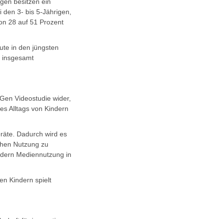
igen besitzen ein
 den 3- bis 5-Jährigen,
von 28 auf 51 Prozent
ute in den jüngsten
g insgesamt
 Gen Videostudie wider,
des Alltags von Kindern
eräte. Dadurch wird es
ichen Nutzung zu
ondern Mediennutzung in
en Kindern spielt