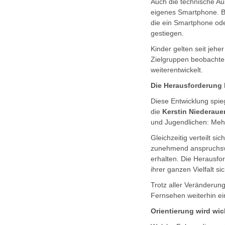
Auch die technische Aus
eigenes Smartphone. Be
die ein Smartphone oder
gestiegen.
Kinder gelten seit jehe
Zielgruppen beobachten
weiterentwickelt.
Die Herausforderung h
Diese Entwicklung spie
die
Kerstin Niederaue
und Jugendlichen: Mehr
Gleichzeitig verteilt 
zunehmend anspruchsvol
erhalten. Die Herausfo
ihrer ganzen Vielfalt s
Trotz aller Veränderun
Fernsehen weiterhin ei
Orientierung wird wic