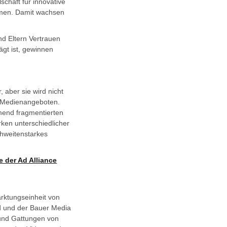
chaft für innovative
äumen. Damit wachsen
nd Eltern Vertrauen
gt ist, gewinnen
, aber sie wird nicht
n Medienangeboten.
mend fragmentierten
rken unterschiedlicher
chweitenstarkes
e der Ad Alliance
rktungseinheit von
d und der Bauer Media
 und Gattungen von