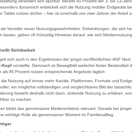
stattung verändert sich spürbar. Bereits 40 Prozent der 3- bis 13-Jähr
sonders dynamisch entwickelt sich die Nutzung mobiler Endgeräte bei
 Tablet nutzen dürfen – hier ist innerhalb von zwei Jahren der Anteil 
r als Vorreiter neuer Nutzungsgewohnheiten. Entwicklungen, die sich he
 lassen, geben oft frühzeitig Hinweise darauf, wie sich Mediennutzun
eißt Sichtbarkeit
gelt sich auch in den Ergebnissen der jüngst veröffentlichten AGF Next
r-Kopf
vorstellte. Demnach ist Bewegtbild weiterhin fester Bestandteil 
 als 85 Prozent nutzen entsprechende Angebote täglich.
sich die Nutzung auf immer mehr Kanäle, Plattformen, Formate und Endg
ler, ein möglichst vollständiges und vergleichbares Bild der tatsächl
rderung besteht deshalb nicht darin, sinkende Nutzung zu erklären, s
ichtbar zu machen.
gen bleibt das gemeinsame Medienerlebnis relevant. Gerade bei jünger
ne wichtige Rolle als gemeinsamer Moment im Familienalltag.
htiger