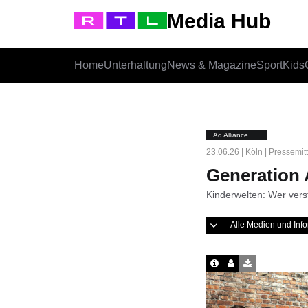
Media Hub
Home
Unterhaltung
News & Magazine
Sport
Kids
Ad Alliance
23.06.26 | Köln | Pressemit
Generation 
Kinderwelten: Wer vers
Alle Medien und In