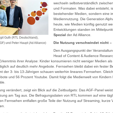
wechseln selbstverständlich zwische
und Formaten. Was dabei entsteht, i
bestehender Medien, sondern eine im
Mediennutzung. Die Generation Alpha
heute, wie Medien künftig genutzt w
Entwicklungen standen im Mittelpunk
Spezial
der Ad Alliance.
Birgit Guth (RTL Deutschland),
Die Nutzung verschwindet nicht – s
GF) und Peter Haupt (Ad Alliance)
Den Ausgangspunkt der Veranstaltun
Head of Content & Audience Researc
rkenntnis ihrer Analyse: Kinder konsumieren nicht weniger Medien als f
iglich auf deutlich mehr Angebote. Fernsehen bleibt dabei ein fester B
nt der 3- bis 13-Jährigen schauen weiterhin lineares Fernsehen. Gleich
ote und 56 Prozent Youtube. Damit folgt die Medienwelt von Kindern 
äle.
ung verändert, zeigt ein Blick auf die Zeitbudgets: Das AGF-Panel weist
tzung am Tag aus. Die Befragungsdaten von RTL kommen auf eine tägli
en Fernsehen entfallen große Teile der Nutzung auf Streaming, kurze
ten.