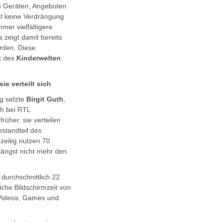
n Geräten, Angeboten
st keine Verdrängung
mer vielfältigere
 zeigt damit bereits
erden. Diese
t des
Kinderwelten
ie verteilt sich
g setzte
Birgit Guth
,
h bei RTL
rüher, sie verteilen
estandteil des
zeitig nutzen 70
längst nicht mehr den
 durchschnittlich 22
che Bildschirmzeit von
 Videos, Games und