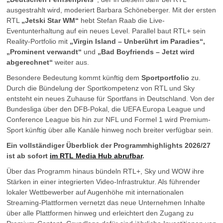
ausgestrahlt wird, moderiert Barbara Schöneberger. Mit der ersten
RTL
„Jetski Star WM“
hebt Stefan Raab die Live-
Eventunterhaltung auf ein neues Level. Parallel baut RTL+ sein
Reality-Portfolio mit
„Virgin Island – Unberührt im Paradies“,
„Prominent verwandt“
und
„Bad Boyfriends – Jetzt wird
abgerechnet“
weiter aus.
Besondere Bedeutung kommt künftig dem
Sportportfolio
zu.
Durch die Bündelung der Sportkompetenz von RTL und Sky
entsteht ein neues Zuhause für Sportfans in Deutschland. Von der
Bundesliga über den DFB-Pokal, die UEFA Europa League und
Conference League bis hin zur NFL und Formel 1 wird Premium-
Sport künftig über alle Kanäle hinweg noch breiter verfügbar sein.
Ein vollständiger Überblick der Programmhighlights 2026/27
ist ab sofort
im RTL Media Hub abrufbar
.
Über das Programm hinaus bündeln RTL+, Sky und WOW ihre
Stärken in einer integrierten Video-Infrastruktur. Als führender
lokaler Wettbewerber auf Augenhöhe mit internationalen
Streaming-Plattformen vernetzt das neue Unternehmen Inhalte
über alle Plattformen hinweg und erleichtert den Zugang zu