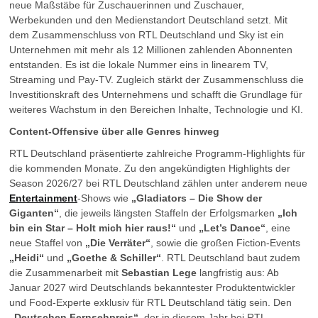
neue Maßstäbe für Zuschauerinnen und Zuschauer,
Werbekunden und den Medienstandort Deutschland setzt. Mit
dem Zusammenschluss von RTL Deutschland und Sky ist ein
Unternehmen mit mehr als 12 Millionen zahlenden Abonnenten
entstanden. Es ist die lokale Nummer eins in linearem TV,
Streaming und Pay-TV. Zugleich stärkt der Zusammenschluss die
Investitionskraft des Unternehmens und schafft die Grundlage für
weiteres Wachstum in den Bereichen Inhalte, Technologie und KI.
Content-Offensive über alle Genres hinweg
RTL Deutschland präsentierte zahlreiche Programm-Highlights für
die kommenden Monate. Zu den angekündigten Highlights der
Season 2026/27 bei RTL Deutschland zählen unter anderem neue
Entertainment
-Shows wie
„Gladiators – Die Show der
Giganten“
, die jeweils längsten Staffeln der Erfolgsmarken
„Ich
bin ein Star – Holt mich hier raus!“
und
„Let’s Dance“
, eine
neue Staffel von
„Die Verräter“
, sowie die großen Fiction-Events
„Heidi“
und
„Goethe & Schiller“
. RTL Deutschland baut zudem
die Zusammenarbeit mit
Sebastian Lege
langfristig aus: Ab
Januar 2027 wird Deutschlands bekanntester Produktentwickler
und Food-Experte exklusiv für RTL Deutschland tätig sein. Den
„Deutschen Fernsehpreis“
, der in diesem Jahr bei RTL