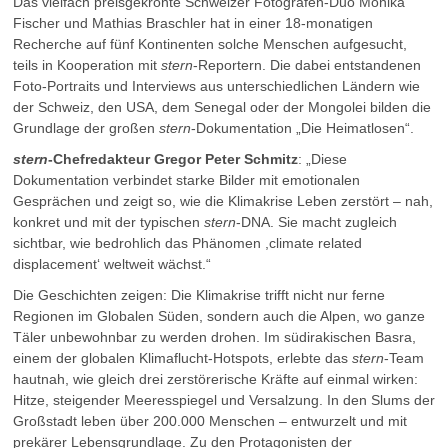
Das vielfach preisgekrönte Schweizer Fotografen-Duo Monika
Fischer und Mathias Braschler hat in einer 18-monatigen
Recherche auf fünf Kontinenten solche Menschen aufgesucht,
teils in Kooperation mit
stern
-Reportern. Die dabei entstandenen
Foto-Portraits und Interviews aus unterschiedlichen Ländern wie
der Schweiz, den USA, dem Senegal oder der Mongolei bilden die
Grundlage der großen
stern
-Dokumentation „Die Heimatlosen“.
stern
-Chefredakteur Gregor Peter Schmitz
: „Diese
Dokumentation verbindet starke Bilder mit emotionalen
Gesprächen und zeigt so, wie die Klimakrise Leben zerstört – nah,
konkret und mit der typischen
stern
-DNA. Sie macht zugleich
sichtbar, wie bedrohlich das Phänomen ,climate related
displacement‘ weltweit wächst.“
Die Geschichten zeigen: Die Klimakrise trifft nicht nur ferne
Regionen im Globalen Süden, sondern auch die Alpen, wo ganze
Täler unbewohnbar zu werden drohen. Im südirakischen Basra,
einem der globalen Klimaflucht-Hotspots, erlebte das
stern
-Team
hautnah, wie gleich drei zerstörerische Kräfte auf einmal wirken:
Hitze, steigender Meeresspiegel und Versalzung. In den Slums der
Großstadt leben über 200.000 Menschen – entwurzelt und mit
prekärer Lebensgrundlage. Zu den Protagonisten der