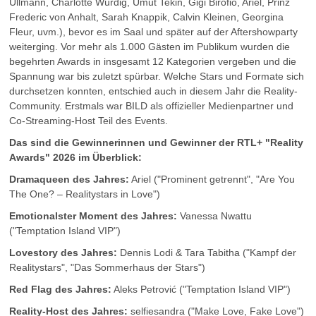
Ullmann, Charlotte Würdig, Umut Tekin, Gigi Birofio, Ariel, Prinz
Frederic von Anhalt, Sarah Knappik, Calvin Kleinen, Georgina
Fleur, uvm.), bevor es im Saal und später auf der Aftershowparty
weiterging. Vor mehr als 1.000 Gästen im Publikum wurden die
begehrten Awards in insgesamt 12 Kategorien vergeben und die
Spannung war bis zuletzt spürbar. Welche Stars und Formate sich
durchsetzen konnten, entschied auch in diesem Jahr die Reality-
Community. Erstmals war BILD als offizieller Medienpartner und
Co-Streaming-Host Teil des Events.
Das sind die Gewinnerinnen und Gewinner der RTL+ "Reality
Awards" 2026 im Überblick:
Dramaqueen des Jahres:
Ariel ("Prominent getrennt", "Are You
The One? – Realitystars in Love")
Emotionalster Moment des Jahres:
Vanessa Nwattu
("Temptation Island VIP")
Lovestory des Jahres:
Dennis Lodi & Tara Tabitha ("Kampf der
Realitystars", "Das Sommerhaus der Stars")
Red Flag des Jahres:
Aleks Petrović ("Temptation Island VIP")
Reality-Host des Jahres:
selfiesandra ("Make Love, Fake Love")