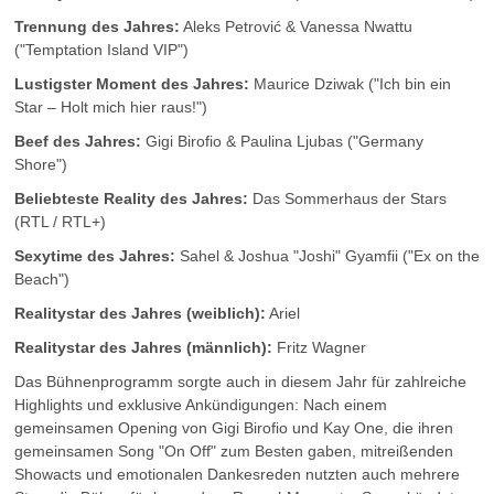
Trennung des Jahres:
Aleks Petrović & Vanessa Nwattu
("Temptation Island VIP")
Lustigster Moment des Jahres:
Maurice Dziwak ("Ich bin ein
Star – Holt mich hier raus!")
Beef des Jahres:
Gigi Birofio & Paulina Ljubas ("Germany
Shore")
Beliebteste Reality des Jahres:
Das Sommerhaus der Stars
(RTL / RTL+)
Sexytime des Jahres:
Sahel & Joshua "Joshi" Gyamfii ("Ex on the
Beach")
Realitystar des Jahres (weiblich):
Ariel
Realitystar des Jahres (männlich):
Fritz Wagner
Das Bühnenprogramm sorgte auch in diesem Jahr für zahlreiche
Highlights und exklusive Ankündigungen: Nach einem
gemeinsamen Opening von Gigi Birofio und Kay One, die ihren
gemeinsamen Song "On Off" zum Besten gaben, mitreißenden
Showacts und emotionalen Dankesreden nutzten auch mehrere