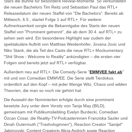
Stars die Bühne für besondere Reveal-Momente. So verkündeten
die neuen Bachelors Tim Reitz und Sebastian Paul das RTL+
Releasedatum der neuen Staffel von "Die Bachelors": Bereits ab
Mittwoch, 6.5., startet Folge 1 auf RTL+. Für weitere
Aufmerksamkeit sorgte die Bekanntgabe des Starts der neuen
Staffel von "Prominent getrennt", die ab dem 30.4. auf RTL+ zu
sehen sein wird. Ein besonderes Highlight war zudem der
spektakuläre Auftritt von Matthias Weidenhöfer, Jovana Jovic und
Niko Stank, die als Teil des Casts die neue RTL+ Mockumentary
"Shit Show - Welcome to Reality" ankündigten – die ersten vier
Folgen sind bereits jetzt auf RTL+ verfügbar.
Außerdem neu auf RTL+: Die Comedy-Serie "
EMMVEE fakt ab
"
mit und von Comedian EMMVEE. Die Serie stellt Tierdokus
ordentlich auf den Kopf – mit jeder Menge Witz, Chaos und wilden
Theorien, die man so noch nie gehört hat.
Die Auswahl der Nominierten erfolgte durch eine prominent
besetzte Jury unter dem Vorsitz von Tanja May (BILD),
gemeinsam mit Publikumsliebling Evelyn Burdecki, Comedian
Özcan Cosar, die Reality-TV-Podcasterinnen Franziska Saxler und
Dinah Gutermuth ("Trashologinnen"), Reaction Creator "Sanijel"
Jakimovski, Content Creatorin Alicia Andrich sowie Reaction