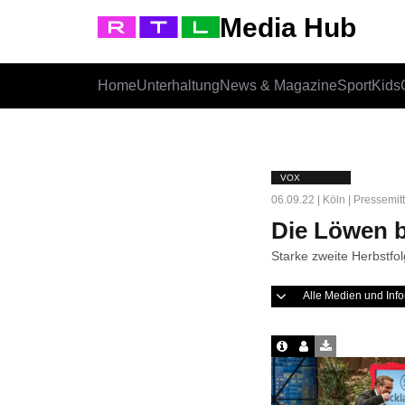
Media Hub
Home
Unterhaltung
News & Magazine
Sport
Kids
VOX
06.09.22 | Köln | Pressemit
Die Löwen b
Starke zweite Herbstfo
Alle Medien und In