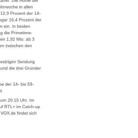
affel "Die Höhle der
Vorwoche in allen
 12,9 Prozent der 14-
ogar 16,4 Prozent der
n ein. In beiden
g die Primetime-
ten 1,92 Mio. ab 3
en zwischen den
 gestrigen Sendung
 und die drei Gründer
e der 14- bis 59-
t.
 um 20:15 Uhr. Im
auf RTL+ im Catch-up
 VOX.de findet sich