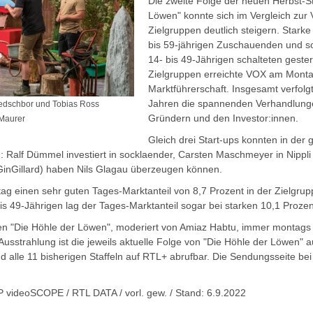
Die zweite Folge der neuen Herbst-St
Löwen" konnte sich im Vergleich zur 
Zielgruppen deutlich steigern. Starke
bis 59-jährigen Zuschauenden und s
14- bis 49-Jährigen schalteten gester
Zielgruppen erreichte VOX am Monta
Marktführerschaft. Insgesamt verfolg
Jahren die spannenden Verhandlung
Ledschbor und Tobias Ross
Gründern und den Investor:innen.
 Maurer
Gleich drei Start-ups konnten in der
: Ralf Dümmel investiert in socklaender, Carsten Maschmeyer in Nippli
 GinGillard) haben Nils Glagau überzeugen können.
g einen sehr guten Tages-Marktanteil von 8,7 Prozent in der Zielgrupp
is 49-Jährigen lag der Tages-Marktanteil sogar bei starken 10,1 Prozen
en "Die Höhle der Löwen", moderiert von Amiaz Habtu, immer montags
usstrahlung ist die jeweils aktuelle Folge von "Die Höhle der Löwen" 
d alle 11 bisherigen Staffeln auf RTL+ abrufbar. Die Sendungsseite bei
P videoSCOPE / RTL DATA / vorl. gew. / Stand: 6.9.2022