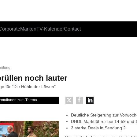
Corporate
Marken
TV-Kalender
Contact
teilung
rüllen noch lauter
lge für "Die Höhle der Löwen"
formationen zum Thema
Deutliche Steigerung zur Vorwoch
DHDL Marktführer bei 14-59 und 
3 starke Deals in Sendung 2