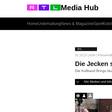
Media Hub
Home
Unterhaltung
News & Magazine
Sport
Kids
RTL
31.10.22 | Köln | Pressemit
Die Jecken s
Die Kultband Brings läut
Alle Medien und In