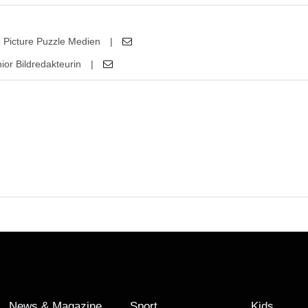
Picture Puzzle Medien
|
ior Bildredakteurin
|
News & Magazine
Sport
Kids