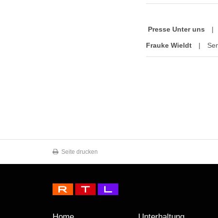
Presse Unter uns
|
Frauke Wieldt
|
Sen
Seite drucken
Home
Unterhaltung