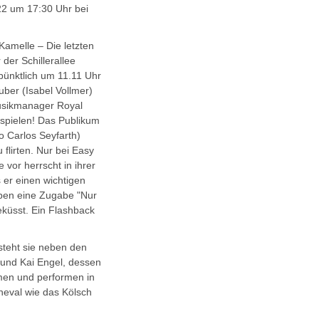
22 um 17:30 Uhr bei
amelle – Die letzten
der Schillerallee
 pünktlich um 11.11 Uhr
uber (Isabel Vollmer)
usikmanager Royal
 spielen! Das Publikum
o Carlos Seyfarth)
 flirten. Nur bei Easy
 vor herrscht in ihrer
 er einen wichtigen
geben eine Zugabe "Nur
eküsst. Ein Flashback
steht sie neben den
 und Kai Engel, dessen
men und performen in
neval wie das Kölsch