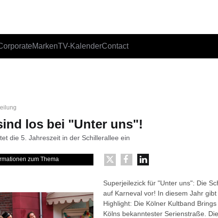
Corporate
Marken
TV-Kalender
Contact
teilung
ind los bei "Unter uns"!
et die 5. Jahreszeit in der Schillerallee ein
formationen zum Thema
Superjeilezick für "Unter uns": Die Sch
auf Karneval vor! In diesem Jahr gibt
Highlight: Die Kölner Kultband Brings
Kölns bekanntester Serienstraße. Di