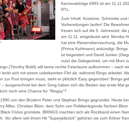
Karnevalsfolge 6993 ist am 11.11.20
RTL.
Zum Inhalt: Kostüme, Schminke und K
Vorbereitungen laufen! Die Bewohner 
freuen sich auf die 5. Jahreszeit, die
am 11.11. eingeläutet wird. Monika H
hat eine Riesenüberraschung, die M
"
(Prince Kuhlmann) ankündigt: Brings
ist begeistert und David Junker (Dieg
nutzt die Gelegenheit, um mit Moni zu
ingo (Timothy Boldt) will keine rechte Feierlaune aufkommen – nach wie
 lenkt sich mit einem unbekannten Flirt ab, während Ringo arbeitet. Als
 er zur Post bringen muss, steht er plötzlich Easy gegenüber! Brings 
" – ausgerechnet bei dem Song haben sich die Beiden das erste Mal g
doch noch eine Chance für "Ringsy"?
 1990 von den Brüdern Peter und Stephan Brings gegründet. Heute be
ry Alfter, Christian Blüm, dem Sohn von Politikerlegende Norbert Blüm
 Bläck Fööss gründete. BRINGS machten sich als Rockband einen Na
. Vor allem seit ihrem Hit "Superjeilezick" gehören sie zum Kölner Kar