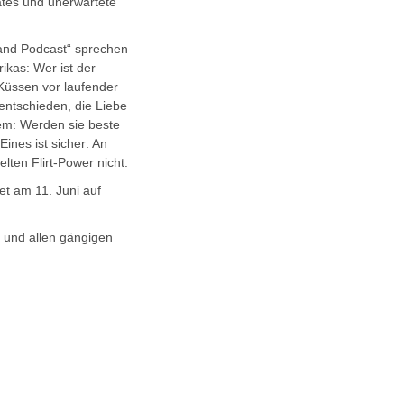
tes und unerwartete
and Podcast“ sprechen
rikas: Wer ist der
 Küssen vor laufender
ntschieden, die Liebe
m: Werden sie beste
ines ist sicher: An
lten Flirt-Power nicht.
tet am 11. Juni auf
+ und allen gängigen