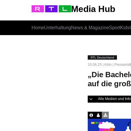
Media Hub
Home
Unterhaltung
News & Magazine
Sport
Kids
RTL Deutschland
10.06.25 | Köln | Pressemit
„Die Bachel
auf die gro
Alle Medien und In