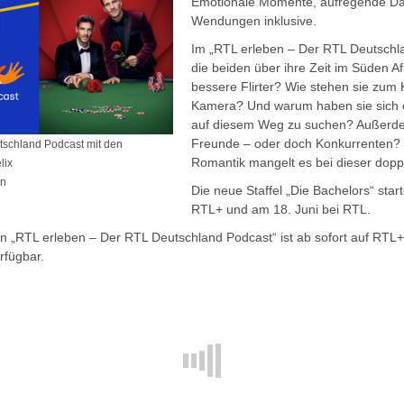
Emotionale Momente, aufregende Da
Wendungen inklusive.
Im „RTL erleben – Der RTL Deutschl
die beiden über ihre Zeit im Süden Af
bessere Flirter? Wie stehen sie zum
Kamera? Und warum haben sie sich e
auf diesem Weg zu suchen? Außerde
Freunde – oder doch Konkurrenten? E
tschland Podcast mit den
Romantik mangelt es bei dieser doppe
lix
hn
Die neue Staffel „Die Bachelors“ star
RTL+ und am 18. Juni bei RTL.
on „RTL erleben – Der RTL Deutschland Podcast“ ist ab sofort auf RTL
rfügbar.