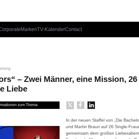
Corporate
Marken
TV-Kalender
Contact
teilung
ors“ – Zwei Männer, eine Mission, 2
ße Liebe
formationen zum Thema
In der neuen Staffel von „Die Bachelor
und Martin Braun auf 26 Single-Fraue
gemeinsam dem großen Liebesabente