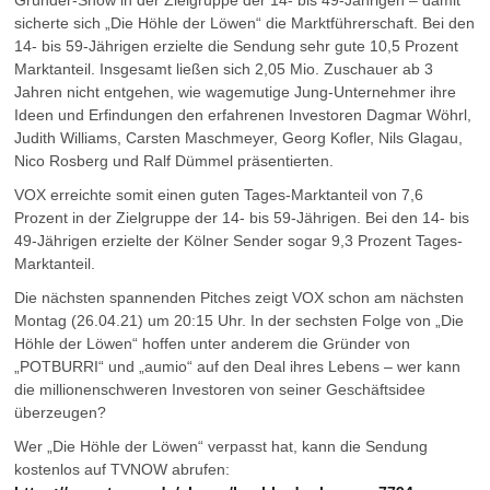
Gründer-Show in der Zielgruppe der 14- bis 49-Jährigen – damit
sicherte sich „Die Höhle der Löwen“ die Marktführerschaft. Bei den
14- bis 59-Jährigen erzielte die Sendung sehr gute 10,5 Prozent
Marktanteil. Insgesamt ließen sich 2,05 Mio. Zuschauer ab 3
Jahren nicht entgehen, wie wagemutige Jung-Unternehmer ihre
Ideen und Erfindungen den erfahrenen Investoren Dagmar Wöhrl,
Judith Williams, Carsten Maschmeyer, Georg Kofler, Nils Glagau,
Nico Rosberg und Ralf Dümmel präsentierten.
VOX erreichte somit einen guten Tages-Marktanteil von 7,6
Prozent in der Zielgruppe der 14- bis 59-Jährigen. Bei den 14- bis
49-Jährigen erzielte der Kölner Sender sogar 9,3 Prozent Tages-
Marktanteil.
Die nächsten spannenden Pitches zeigt VOX schon am nächsten
Montag (26.04.21) um 20:15 Uhr. In der sechsten Folge von „Die
Höhle der Löwen“ hoffen unter anderem die Gründer von
„POTBURRI“ und „aumio“ auf den Deal ihres Lebens – wer kann
die millionenschweren Investoren von seiner Geschäftsidee
überzeugen?
Wer „Die Höhle der Löwen“ verpasst hat, kann die Sendung
kostenlos auf TVNOW abrufen: