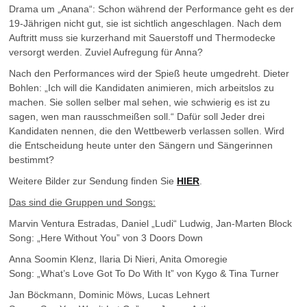
Drama um „Anana“: Schon während der Performance geht es der
19-Jährigen nicht gut, sie ist sichtlich angeschlagen. Nach dem
Auftritt muss sie kurzerhand mit Sauerstoff und Thermodecke
versorgt werden. Zuviel Aufregung für Anna?
Nach den Performances wird der Spieß heute umgedreht. Dieter
Bohlen: „Ich will die Kandidaten animieren, mich arbeitslos zu
machen. Sie sollen selber mal sehen, wie schwierig es ist zu
sagen, wen man rausschmeißen soll.“ Dafür soll Jeder drei
Kandidaten nennen, die den Wettbewerb verlassen sollen. Wird
die Entscheidung heute unter den Sängern und Sängerinnen
bestimmt?
Weitere Bilder zur Sendung finden Sie
HIER
.
Das sind die Gruppen und Songs:
Marvin Ventura Estradas, Daniel „Ludi“ Ludwig, Jan-Marten Block
Song: „Here Without You” von 3 Doors Down
Anna Soomin Klenz, Ilaria Di Nieri, Anita Omoregie
Song: „What’s Love Got To Do With It” von Kygo & Tina Turner
Jan Böckmann, Dominic Möws, Lucas Lehnert