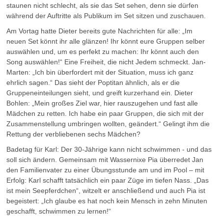
staunen nicht schlecht, als sie das Set sehen, denn sie dürfen
während der Auftritte als Publikum im Set sitzen und zuschauen.
Am Vortag hatte Dieter bereits gute Nachrichten für alle: „Im
neuen Set könnt ihr alle glänzen! Ihr könnt eure Gruppen selber
auswählen und, um es perfekt zu machen: Ihr könnt auch den
Song auswählen!“ Eine Freiheit, die nicht Jedem schmeckt. Jan-
Marten: „Ich bin überfordert mit der Situation, muss ich ganz
ehrlich sagen.“ Das sieht der Poptitan ähnlich, als er die
Gruppeneinteilungen sieht, und greift kurzerhand ein. Dieter
Bohlen: „Mein großes Ziel war, hier rauszugehen und fast alle
Mädchen zu retten. Ich habe ein paar Gruppen, die sich mit der
Zusammenstellung umbringen wollten, geändert.“ Gelingt ihm die
Rettung der verbliebenen sechs Mädchen?
Badetag für Karl: Der 30-Jährige kann nicht schwimmen - und das
soll sich ändern. Gemeinsam mit Wassernixe Pia überredet Jan
den Familienvater zu einer Übungsstunde am und im Pool – mit
Erfolg: Karl schafft tatsächlich ein paar Züge im tiefen Nass. „Das
ist mein Seepferdchen“, witzelt er anschließend und auch Pia ist
begeistert: „Ich glaube es hat noch kein Mensch in zehn Minuten
geschafft, schwimmen zu lernen!“