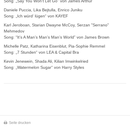
Song: „Say You Won’t Let Go” von James Arthur
Daniele Puccia, Lika Bejtulla, Enrico Juniku
Song: „Ich würd‘ lügen“ von KAYEF
Karl Jeroboan, Starian Dwayne McCoy, Serzan "Serrano"
Mehmedov
Song: “It’s A Man’s Man’s Man’s World” von James Brown
Michelle Patz, Katharina Eisenblut, Pia-Sophie Remmel
Song: „7 Stunden“ von LEA & Capital Bra
Kevin Jenewein, Shada Ali, Kilian Imwinkelried
Song: „Watermelon Sugar“ von Harry Styles
Seite drucken