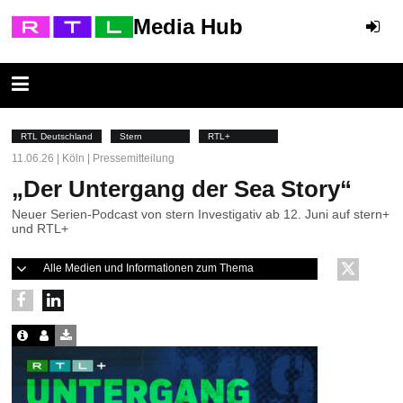
Media Hub
RTL Deutschland
Stern
RTL+
11.06.26 | Köln | Pressemitteilung
„Der Untergang der Sea Story“
Neuer Serien-Podcast von stern Investigativ ab 12. Juni auf stern+
und RTL+
Alle Medien und Informationen zum Thema