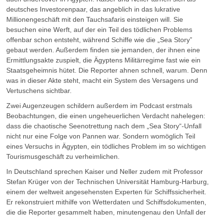
deutsches Investorenpaar, das angeblich in das lukrative
Millionengeschäft mit den Tauchsafaris einsteigen will. Sie
besuchen eine Werft, auf der ein Teil des tödlichen Problems
offenbar schon entsteht, während Schiffe wie die „Sea Story”
gebaut werden. Außerdem finden sie jemanden, der ihnen eine
Ermittlungsakte zuspielt, die Ägyptens Militärregime fast wie ein
Staatsgeheimnis hütet. Die Reporter ahnen schnell, warum. Denn
was in dieser Akte steht, macht ein System des Versagens und
Vertuschens sichtbar.
Zwei Augenzeugen schildern außerdem im Podcast erstmals
Beobachtungen, die einen ungeheuerlichen Verdacht nahelegen:
dass die chaotische Seenotrettung nach dem „Sea Story“-Unfall
nicht nur eine Folge von Pannen war. Sondern womöglich Teil
eines Versuchs in Ägypten, ein tödliches Problem im so wichtigen
Tourismusgeschäft zu verheimlichen.
In Deutschland sprechen Kaiser und Neller zudem mit Professor
Stefan Krüger von der Technischen Universität Hamburg-Harburg,
einem der weltweit angesehensten Experten für Schiffssicherheit.
Er rekonstruiert mithilfe von Wetterdaten und Schiffsdokumenten,
die die Reporter gesammelt haben, minutengenau den Unfall der