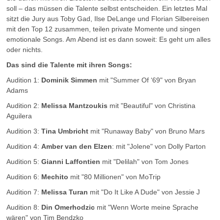
soll – das müssen die Talente selbst entscheiden. Ein letztes Mal
sitzt die Jury aus Toby Gad, Ilse DeLange und Florian Silbereisen
mit den Top 12 zusammen, teilen private Momente und singen
emotionale Songs. Am Abend ist es dann soweit: Es geht um alles
oder nichts.
Das sind die Talente mit ihren Songs:
Audition 1:
Dominik Simmen
mit "Summer Of ‘69" von Bryan
Adams
Audition 2:
Melissa Mantzoukis
mit "Beautiful" von Christina
Aguilera
Audition 3:
Tina Umbricht
mit "Runaway Baby" von Bruno Mars
Audition 4:
Amber van den Elzen
: mit "Jolene" von Dolly Parton
Audition 5:
Gianni Laffontien
mit "Delilah" von Tom Jones
Audition 6:
Mechito
mit "80 Millionen" von MoTrip
Audition 7:
Melissa Turan
mit "Do It Like A Dude" von Jessie J
Audition 8:
Din Omerhodzic
mit "Wenn Worte meine Sprache
wären" von Tim Bendzko