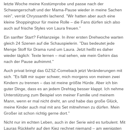
letzte Woche meine Kostümprobe und passe nach der
Schwangerschaft und der Mama-Pause wieder in meine Sachen
rein", verrät Chryssanthi lachend. "Wir hatten aber auch eine
kleine Shoppingtour für meine Rolle – die Fans dürfen sich also
auch auf frische Styles von Laura freuen."
Ein sanfter Start? Fehlanzeige. In ihrer ersten Drehwoche warten
gleich 24 Szenen auf die Schauspielerin. "Das bedeutet jede
Menge Stoff für Drama rund um Laura. Jetzt heißt es daher
wieder täglich: Texte lernen – mal sehen, wie mein Gehirn das
nach der Pause aufnimmt."
Auch privat bringt das GZSZ-Comeback jetzt Veränderungen mit
sich. "Es fällt mir super schwer, mich morgens von meinen zwei
Kindern zu trennen – das ist meine größte Hürde. Aber ich bin
guter Dinge, dass es an jedem Drehtag besser klappt. Ich nehme
Unterstützung zum Beispiel von meiner Familie und meinem
Mann, wenn er mal nicht dreht, an und habe das große Glück,
meine Kinder auch mal mit ans Set mitnehmen zu dürfen. Mein
Großer ist schon richtig gerne dort."
Nicht nur im echten Leben, auch in der Serie wird es turbulent. Mit
Lauras Rückkehr auf den Kiez rechnet niemand – am wenigsten