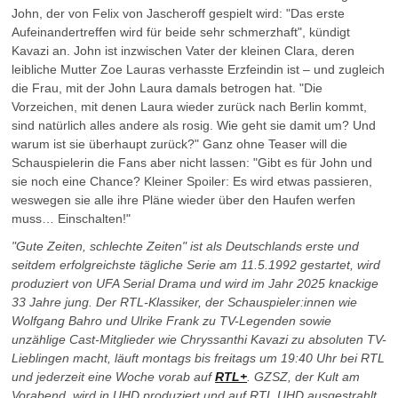
John, der von Felix von Jascheroff gespielt wird: "Das erste
Aufeinandertreffen wird für beide sehr schmerzhaft", kündigt
Kavazi an. John ist inzwischen Vater der kleinen Clara, deren
leibliche Mutter Zoe Lauras verhasste Erzfeindin ist – und zugleich
die Frau, mit der John Laura damals betrogen hat. "Die
Vorzeichen, mit denen Laura wieder zurück nach Berlin kommt,
sind natürlich alles andere als rosig. Wie geht sie damit um? Und
warum ist sie überhaupt zurück?" Ganz ohne Teaser will die
Schauspielerin die Fans aber nicht lassen: "Gibt es für John und
sie noch eine Chance? Kleiner Spoiler: Es wird etwas passieren,
weswegen sie alle ihre Pläne wieder über den Haufen werfen
muss… Einschalten!"
"Gute Zeiten, schlechte Zeiten" ist als Deutschlands erste und
seitdem erfolgreichste tägliche Serie am 11.5.1992 gestartet, wird
produziert von UFA Serial Drama und wird im Jahr 2025 knackige
33 Jahre jung. Der RTL-Klassiker, der Schauspieler:innen wie
Wolfgang Bahro und Ulrike Frank zu TV-Legenden sowie
unzählige Cast-Mitglieder wie Chryssanthi Kavazi zu absoluten TV-
Lieblingen macht, läuft montags bis freitags um 19:40 Uhr bei RTL
und jederzeit eine Woche vorab auf
RTL+
. GZSZ, der Kult am
Vorabend, wird in UHD produziert und auf RTL UHD ausgestrahlt.