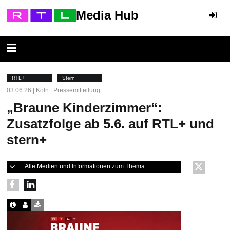
Media Hub
RTL+
Stern
03.06.26 | Köln | Pressemitteilung
„Braune Kinderzimmer“:
Zusatzfolge ab 5.6. auf RTL+ und
stern+
Alle Medien und Informationen zum Thema