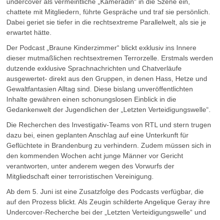
undercover als vermeintliche „Kameradin“ in die Szene ein,
chattete mit Mitgliedern, führte Gespräche und traf sie persönlich.
Dabei geriet sie tiefer in die rechtsextreme Parallelwelt, als sie je
erwartet hätte.
Der Podcast „Braune Kinderzimmer“ blickt exklusiv ins Innere
dieser mutmaßlichen rechtsextremen Terrorzelle. Erstmals werden
dutzende exklusive Sprachnachrichten und Chatverläufe
ausgewertet- direkt aus den Gruppen, in denen Hass, Hetze und
Gewaltfantasien Alltag sind. Diese bislang unveröffentlichten
Inhalte gewähren einen schonungslosen Einblick in die
Gedankenwelt der Jugendlichen der „Letzten Verteidigungswelle“.
Die Recherchen des Investigativ-Teams von RTL und stern trugen
dazu bei, einen geplanten Anschlag auf eine Unterkunft für
Geflüchtete in Brandenburg zu verhindern. Zudem müssen sich in
den kommenden Wochen acht junge Männer vor Gericht
verantworten, unter anderem wegen des Vorwurfs der
Mitgliedschaft einer terroristischen Vereinigung.
Ab dem 5. Juni ist eine Zusatzfolge des Podcasts verfügbar, die
auf den Prozess blickt. Als Zeugin schilderte Angelique Geray ihre
Undercover-Recherche bei der „Letzten Verteidigungswelle“ und