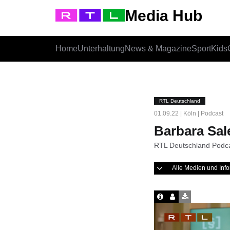
Media Hub
Home
Unterhaltung
News & Magazine
Sport
Kids
RTL Deutschland
01.09.22 | Köln | Podcast
Barbara Sal
RTL Deutschland Podc
Alle Medien und In