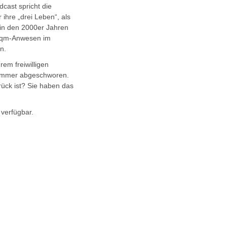
cast spricht die
r ihre „drei Leben“, als
n in den 2000er Jahren
850qm-Anwesen im
n.
rem freiwilligen
r immer abgeschworen.
ück ist? Sie haben das
verfügbar.