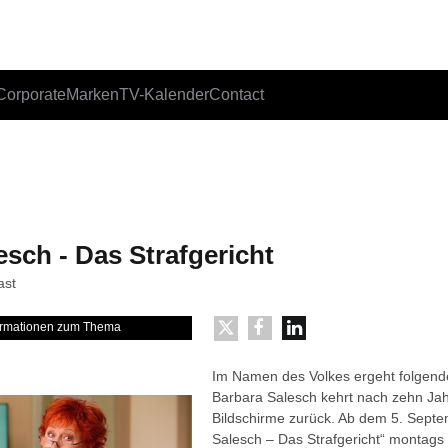
Corporate
Marken
TV-Kalender
Contact
esch - Das Strafgericht
ast
formationen zum Thema
Im Namen des Volkes ergeht folgende
Barbara Salesch kehrt nach zehn Jah
Bildschirme zurück. Ab dem 5. Septe
Salesch – Das Strafgericht“ montags 