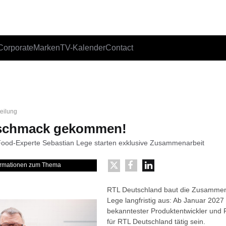
Corporate
Marken
TV-Kalender
Contact
teilung
eschmack gekommen!
ood-Experte Sebastian Lege starten exklusive Zusammenarbeit
formationen zum Thema
RTL Deutschland baut die Zusammena
Lege langfristig aus: Ab Januar 2027
bekanntester Produktentwickler und 
für RTL Deutschland tätig sein.