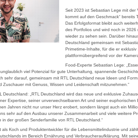
Seit 2023 ist Sebastian Lege mit d
kommt auf den Geschmack“ bereits Te
Das Erfolgsformat bleibt auch weiterh
des Portfolios und wird noch in 2026
wieder zu sehen sein. Darüber hinau
Deutschland gemeinsam mit Sebasti
Primetime-Inhalte, für die er exklusi
plattformübergreifend vor der Kamer
Food-Experte Sebastian Lege: „Essen
 unglaublich viel Potenzial für gute Unterhaltung, spannende Geschich
ch sehr darauf, gemeinsam mit RTL Deutschland neue Ideen und For
d Zuschauer mit Genuss, Wissen und Leidenschaft mitzunehmen.“
 Deutschland: „RTL Deutschland wird das neue und exklusive Zuhause 
iner Expertise, seiner unverwechselbaren Art und seiner euphorischen
nen Jahren nicht nur unser Herz erobert, sondern längst auch ein Mill
uns sehr auf den Ausbau unserer Zusammenarbeit und viele weitere Pr
 in der großen Senderfamilie von RTL Deutschland.“
 als Koch und Produktentwickler für die Lebensmittelindustrie und zählt
eutschlands im Bereich Ernährung und Verbraucheraufklärung. Mit sei