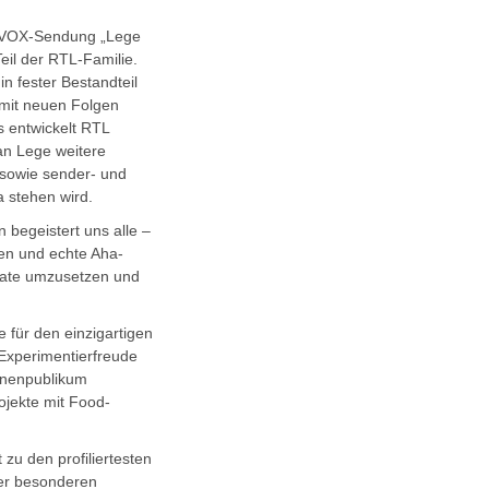
er VOX-Sendung „Lege
il der RTL-Familie.
in fester Bestandteil
 mit neuen Folgen
s entwickelt RTL
an Lege weitere
v sowie sender- und
a stehen wird.
 begeistert uns alle –
ten und echte Aha-
mate umzusetzen und
für den einzigartigen
 Experimentierfreude
ionenpublikum
ojekte mit Food-
 zu den profiliertesten
ner besonderen