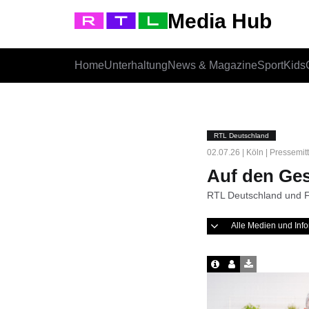
Media Hub
Home
Unterhaltung
News & Magazine
Sport
Kids
RTL Deutschland
02.07.26 | Köln | Pressemit
Auf den G
RTL Deutschland und F
Alle Medien und In