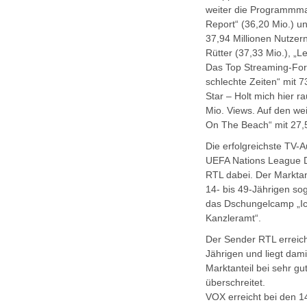
weiter die Programmmark
Report“ (36,20 Mio.) un
37,94 Millionen Nutzern 
Rütter (37,33 Mio.), „L
Das Top Streaming-Form
schlechte Zeiten“ mit 7
Star – Holt mich hier ra
Mio. Views. Auf den we
On The Beach“ mit 27,
Die erfolgreichste TV-
UEFA Nations League De
RTL dabei. Der Marktan
14- bis 49-Jährigen sog
das Dschungelcamp „Ich
Kanzleramt“.
Der Sender RTL erreicht
Jährigen und liegt dam
Marktanteil bei sehr g
überschreitet.
VOX erreicht bei den 14