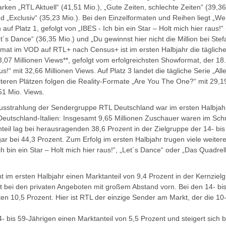
en „RTL Aktuell“ (41,51 Mio.), „Gute Zeiten, schlechte Zeiten“ (39,36 
d „Exclusiv“ (35,23 Mio.). Bei den Einzelformaten und Reihen liegt „Wer
auf Platz 1, gefolgt von „IBES - Ich bin ein Star – Holt mich hier raus!“
et´s Dance“ (36,35 Mio.) und „Du gewinnst hier nicht die Million bei Ste
at im VOD auf RTL+ nach Census+ ist im ersten Halbjahr die tägliche
3,07 Millionen Views**, gefolgt vom erfolgreichsten Showformat, der 18. 
us!“ mit 32,66 Millionen Views. Auf Platz 3 landet die tägliche Serie „All
iteren Plätzen folgen die Reality-Formate „Are You The One?“ mit 29,1
51 Mio. Views.
Ausstrahlung der Sendergruppe RTL Deutschland war im ersten Halbjahr 
utschland-Italien: Insgesamt 9,65 Millionen Zuschauer waren im Schn
teil lag bei herausragenden 38,6 Prozent in der Zielgruppe der 14- bis
ar bei 44,3 Prozent. Zum Erfolg im ersten Halbjahr trugen viele weiter
 bin ein Star – Holt mich hier raus!“, „Let´s Dance“ oder „Das Quadre
 im ersten Halbjahr einen Marktanteil von 9,4 Prozent in der Kernzielg
it bei den privaten Angeboten mit großem Abstand vorn. Bei den 14- bis
uten 10,5 Prozent. Hier ist RTL der einzige Sender am Markt, der die 1
- bis 59-Jährigen einen Marktanteil von 5,5 Prozent und steigert sich b