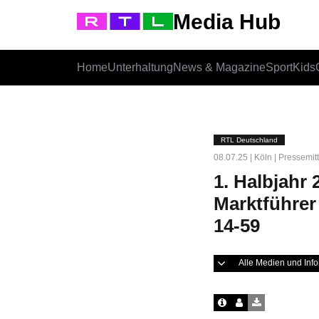
Media Hub
Home
Unterhaltung
News & Magazine
Sport
Kids
RTL Deutschland
08.07.25 | Köln | Pressemit
1. Halbjahr
Marktführer 
14-59
Alle Medien und In