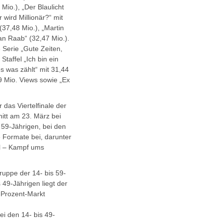
Mio.), „Der Blaulicht
 wird Millionär?“ mit
 (37,48 Mio.), „Martin
fan Raab“ (32,47 Mio.).
 Serie „Gute Zeiten,
Staffel „Ich bin ein
es was zählt“ mit 31,44
9 Mio. Views sowie „Ex
das Viertelfinale der
itt am 23. März bei
 59-Jährigen, bei den
e Formate bei, darunter
ll – Kampf ums
ruppe der 14- bis 59-
 49-Jährigen liegt der
0-Prozent-Markt
ei den 14- bis 49-