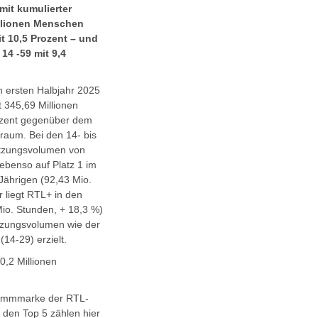
 mit kumulierter
illionen Menschen
it 10,5 Prozent – und
 14 -59 mit 9,4
m ersten Halbjahr 2025
 345,69 Millionen
ozent gegenüber dem
traum. Bei den 14- bis
utzungsvolumen von
ebenso auf Platz 1 im
Jährigen (92,43 Mio.
r liegt RTL+ in den
io. Stunden, + 18,3 %)
utzungsvolumen wie der
14-29) erzielt.
0,2 Millionen
grammmarke der RTL-
 den Top 5 zählen hier