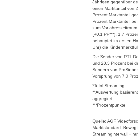
Jährigen gegenüber dem
einen Marktanteil von 2
Prozent Marktanteil ge
Prozent Marktanteil bei
zum Vorjahreszeitraum 
(+0,1 PP***), 1,7 Proz
behauptet im ersten Hal
Uhr) die Kindermarktfü
Die Sender von RTL Deu
und 28,3 Prozent bei d
Sendern von ProSieben
Vorsprung von 7,0 Proz
*Total Streaming
**Auswertung basieren
aggregiert.
***Prozentpunkte
Quelle: AGF Videofors
Marktstandard: Bewegt
Streamingintervall = 