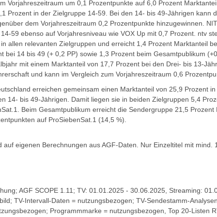
 Vorjahreszeitraum um 0,1 Prozentpunkte auf 6,0 Prozent Marktanteil
,1 Prozent in der Zielgruppe 14-59. Bei den 14- bis 49-Jährigen kann 
genüber dem Vorjahreszeitraum 0,2 Prozentpunkte hinzugewinnen. NITR
 14-59 ebenso auf Vorjahresniveau wie VOX Up mit 0,7 Prozent. ntv stei
in allen relevanten Zielgruppen und erreicht 1,4 Prozent Marktanteil b
ent bei 14 bis 49 (+ 0,2 PP) sowie 1,3 Prozent beim Gesamtpublikum 
bjahr mit einem Marktanteil von 17,7 Prozent bei den Drei- bis 13-Jäh
hrerschaft und kann im Vergleich zum Vorjahreszeitraum 0,6 Prozentp
tschland erreichen gemeinsam einen Marktanteil von 25,9 Prozent in
en 14- bis 49-Jährigen. Damit liegen sie in beiden Zielgruppen 5,4 Pro
Sat.1. Beim Gesamtpublikum erreicht die Sendergruppe 21,5 Prozent M
entpunkten auf ProSiebenSat.1 (14,5 %).
d auf eigenen Berechnungen aus AGF-Daten. Nur Einzeltitel mit mind.
chung; AGF SCOPE 1.11; TV: 01.01.2025 - 30.06.2025, Streaming: 01.0
bild; TV-Intervall-Daten = nutzungsbezogen; TV-Sendestamm-Analyse
nutzungsbezogen; Programmmarke = nutzungsbezogen, Top 20-Listen