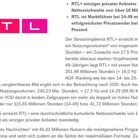
RTL+ einziger privater Anbieter
Nettoreichweite von über 10 M
RTL ist Marktführer bei 14-49 m
erfolgreichster Privatsender bei
Prozent
Der Streamingdienst RTL+ erreicht i
ein Nutzungsvolumen* von insgesamt
Stunden – ein Zuwachs von 17,5 Pr
bereits überaus starken Vorjahreszei
49-Jährigen liegt RTL+ mit einem N
251,98 Millionen Stunden (+ 16,0 %) 
AGF-Ranking wie bei den 14- bis 29-
 vergleichbares Bild ergibt sich in der Betrachtung nach VOD: Auch hie
(Nutzungsvolumen: 245,23 Mio. Stunden, + 17,3 %) und 14-29 (89,90 M
t im VOD damit in beiden Zielgruppen ein mehr als doppelt so hohes N
er nur 115,65 Millionen Stunden (14-49) bzw. 41,72 Millionen Stunden (
 erreicht RTL+ eine durchschnittliche kumulierte Nettoreichweite von 1
als einziger privater Anbieter zweistellig.
 „ntv Nachrichten“ mit 46,33 Millionen Nutzern die meistgesehene Pro
ing und setzt sich zudem an die Spitze der regelmäßigen Formate. Zu