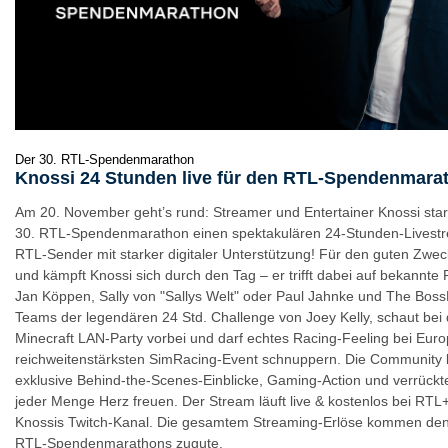
Der 30. RTL-Spendenmarathon
Knossi 24 Stunden live für den RTL-Spendenmara
Am 20. November geht’s rund: Streamer und Entertainer Knossi sta
30. RTL-Spendenmarathon einen spektakulären 24-Stunden-Livestr
RTL-Sender mit starker digitaler Unterstützung! Für den guten Zweck
und kämpft Knossi sich durch den Tag – er trifft dabei auf bekannte
Jan Köppen, Sally von "Sallys Welt" oder Paul Jahnke und The BossH
Teams der legendären 24 Std. Challenge von Joey Kelly, schaut bei
Minecraft LAN-Party vorbei und darf echtes Racing-Feeling bei Eur
reichweitenstärksten SimRacing-Event schnuppern. Die Community 
exklusive Behind-the-Scenes-Einblicke, Gaming-Action und verrückt
jeder Menge Herz freuen. Der Stream läuft live & kostenlos bei RTL+
Knossis Twitch-Kanal. Die gesamtem Streaming-Erlöse kommen den 
RTL-Spendenmarathons zugute.