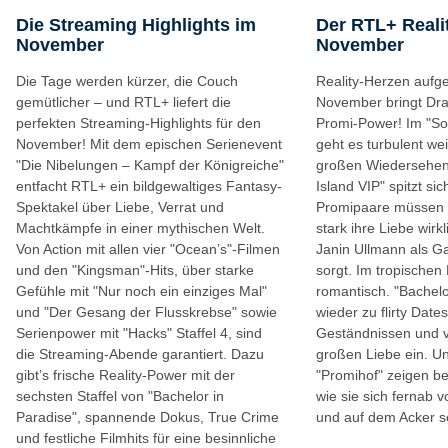
Die Streaming Highlights im
Der RTL+ Reali
November
November
Die Tage werden kürzer, die Couch
Reality-Herzen aufg
gemütlicher – und RTL+ liefert die
November bringt Dra
perfekten Streaming-Highlights für den
Promi-Power! Im "S
November! Mit dem epischen Serienevent
geht es turbulent wei
"Die Nibelungen – Kampf der Königreiche"
großen Wiedersehens
entfacht RTL+ ein bildgewaltiges Fantasy-
Island VIP" spitzt si
Spektakel über Liebe, Verrat und
Promipaare müssen w
Machtkämpfe in einer mythischen Welt.
stark ihre Liebe wirk
Von Action mit allen vier "Ocean’s"-Filmen
Janin Ullmann als Ga
und den "Kingsman"-Hits, über starke
sorgt. Im tropischen
Gefühle mit "Nur noch ein einziges Mal"
romantisch. "Bachelo
und "Der Gesang der Flusskrebse" sowie
wieder zu flirty Date
Serienpower mit "Hacks" Staffel 4, sind
Geständnissen und vi
die Streaming-Abende garantiert. Dazu
großen Liebe ein. U
gibt’s frische Reality-Power mit der
"Promihof" zeigen be
sechsten Staffel von "Bachelor in
wie sie sich fernab 
Paradise", spannende Dokus, True Crime
und auf dem Acker s
und festliche Filmhits für eine besinnliche