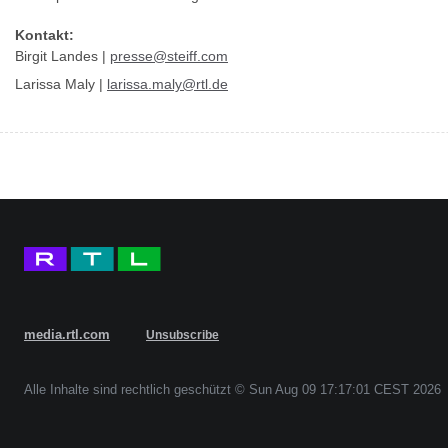
Kontakt:
Birgit Landes |
presse@steiff.com
Larissa Maly |
larissa.maly@rtl.de
media.rtl.com
Unsubscribe
Alle Inhalte sind rechtlich geschützt © Sun Aug 09 17:17:01 CEST 2026