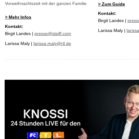
Vorweihnachtszeit mit der ganzen Familie.
>
Zum Guide
Kontakt:
>
Mehr Infos
Birgit Landes |
press
Kontakt:
Larissa Maly |
lariss
Birgit Landes |
presse@steiff.com
Larissa Maly |
larissa.maly@rtl.de