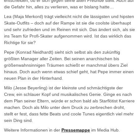
entscheiden, ob er sich gegen seine alten Freunde stellt. Auch auf
die Gefahr hin, alles zu verlieren, was er bislang hatte…
Lea (Maja Merkord) trägt vielleicht nicht die lässigsten und hipsten
Skate-Outfits – doch auf der Rampe ist sie die coolste überhaupt
und sehr zufrieden und im Reinen mit sich. Das ändert sich, als sie
ins Team für Profi-Skater aufgenommen wird. Ist das wirklich das
Richtige für sie?
Pepe (Konrad Neidhardt) sieht sich selbst als den zukünftig
größten Manager aller Zeiten. Bei seinen anarchischen bis
größenwahnsinnigen Träumen schießt er manchmal übers Ziel
hinaus. Doch auch wenn etwas schief geht, hat Pepe immer einen
neuen Plan in der Hinterhand.
Milo (Jesse Beyerling) ist der kleinste und schmächtigste der
Crew, ein schlauer Kopf und musikalisches Genie. Ginge es nach
dem Plan seiner Eltern, würde er schon bald als Starflötist Karriere
machen. Doch als Milo unter dem Druck zu zerbrechen droht,
stellt er fest, dass fette Beats und coole Tunes eigentlich viel mehr
sein Ding sind.
Weitere Informationen in der
Pressemappe
im Media Hub.