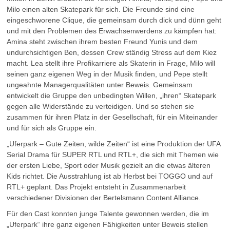
Milo einen alten Skatepark für sich. Die Freunde sind eine
eingeschworene Clique, die gemeinsam durch dick und dünn geht
und mit den Problemen des Erwachsenwerdens zu kämpfen hat:
Amina steht zwischen ihrem besten Freund Yunis und dem
undurchsichtigen Ben, dessen Crew ständig Stress auf dem Kiez
macht. Lea stellt ihre Profikarriere als Skaterin in Frage, Milo will
seinen ganz eigenen Weg in der Musik finden, und Pepe stellt
ungeahnte Managerqualitäten unter Beweis. Gemeinsam
entwickelt die Gruppe den unbedingten Willen, „ihren“ Skatepark
gegen alle Widerstände zu verteidigen. Und so stehen sie
zusammen für ihren Platz in der Gesellschaft, für ein Miteinander
und für sich als Gruppe ein.
„Uferpark – Gute Zeiten, wilde Zeiten“ ist eine Produktion der UFA
Serial Drama für SUPER RTL und RTL+, die sich mit Themen wie
der ersten Liebe, Sport oder Musik gezielt an die etwas älteren
Kids richtet. Die Ausstrahlung ist ab Herbst bei TOGGO und auf
RTL+ geplant. Das Projekt entsteht in Zusammenarbeit
verschiedener Divisionen der Bertelsmann Content Alliance.
Für den Cast konnten junge Talente gewonnen werden, die im
„Uferpark“ ihre ganz eigenen Fähigkeiten unter Beweis stellen