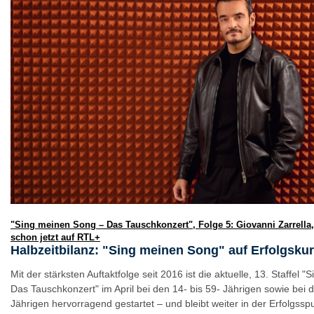
"Sing meinen Song – Das Tauschkonzert", Folge 5: Giovanni Zarrella, D
schon jetzt auf RTL+
Halbzeitbilanz: "Sing meinen Song" auf Erfolgskur
Mit der stärksten Auftaktfolge seit 2016 ist die aktuelle, 13. Staffel
Das Tauschkonzert" im April bei den 14- bis 59- Jährigen sowie bei d
Jährigen hervorragend gestartet – und bleibt weiter in der Erfolgssp