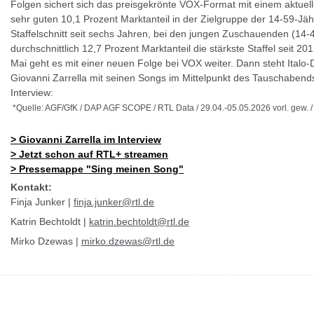
Folgen sichert sich das preisgekrönte VOX-Format mit einem aktuelle
sehr guten 10,1 Prozent Marktanteil in der Zielgruppe der 14-59-Jäh
Staffelschnitt seit sechs Jahren, bei den jungen Zuschauenden (14-4
durchschnittlich 12,7 Prozent Marktanteil die stärkste Staffel seit 20
Mai geht es mit einer neuen Folge bei VOX weiter. Dann steht Italo
Giovanni Zarrella mit seinen Songs im Mittelpunkt des Tauschabend
Interview:
*Quelle: AGF/GfK / DAP AGF SCOPE / RTL Data / 29.04.-05.05.2026 vorl. gew. /
>
Giovanni Zarrella im Interview
>
Jetzt schon auf RTL+ streamen
>
Pressemappe "Sing meinen Song"
Kontakt:
Finja Junker |
finja.junker@rtl.de
Katrin Bechtoldt |
katrin.bechtoldt@rtl.de
Mirko Dzewas |
mirko.dzewas@rtl.de