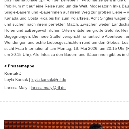
Das internationale Spin-off der beliebten TV-Romanze geht in die 8.
Publikum mit auf eine Reise rund um die Welt. Moderatorin Inka Baus
Single-Bauern und -Bäuerinnen auf ihrem Weg zur großen Liebe –
Kanada und Costa Rica bis hin zum Polarkreis. Acht Singles wagen 
und suchen nach ihrem perfekten Match. Zwischen weiten Landschaft
Höfen und außergewöhnlichen Orten entstehen große Gefühle, kle
Begegnungen. Die neue Staffel verspricht romantische Abenteuer, e
Wendungen und echte Liebesgeschichten rund um den Globus. Los 
sucht Frau International" am Montag, 18. Mai 2026, um 20:15 Uhr (
um 20:15 Uhr). Alle Infos zu den Bauern und Bäuerinnen gibt es i
>
Pressemappe
Kontakt:
Leyla Karsak |
leyla.karsak@rtl.de
Larissa Maly |
larissa.maly@rtl.de