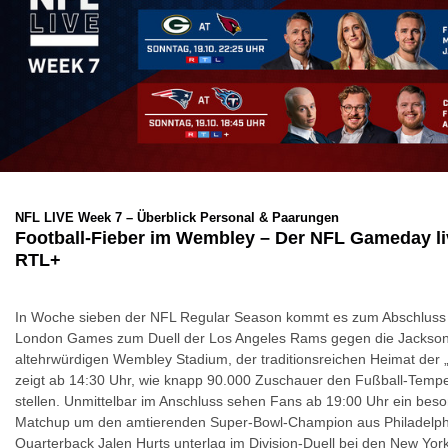
NFL LIVE Week 7 – Überblick Personal & Paarungen
Football-Fieber im Wembley – Der NFL Gameday li
RTL+
In Woche sieben der NFL Regular Season kommt es zum Abschluss 
London Games zum Duell der Los Angeles Rams gegen die Jacksonv
altehrwürdigen Wembley Stadium, der traditionsreichen Heimat der 
zeigt ab 14:30 Uhr, wie knapp 90.000 Zuschauer den Fußball-Tempe
stellen. Unmittelbar im Anschluss sehen Fans ab 19:00 Uhr ein beso
Matchup um den amtierenden Super-Bowl-Champion aus Philadelp
Quarterback Jalen Hurts unterlag im Division-Duell bei den New Yor