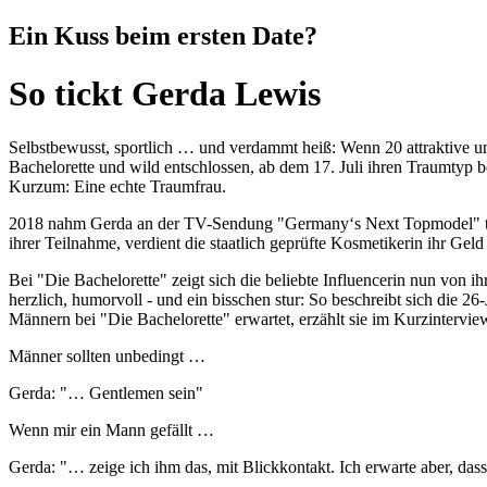
Ein Kuss beim ersten Date?
So tickt Gerda Lewis
Selbstbewusst, sportlich … und verdammt heiß: Wenn 20 attraktive u
Bachelorette und wild entschlossen, ab dem 17. Juli ihren Traumtyp b
Kurzum: Eine echte Traumfrau.
2018 nahm Gerda an der TV-Sendung "Germany‘s Next Topmodel" teil u
ihrer Teilnahme, verdient die staatlich geprüfte Kosmetikerin ihr Geld
Bei "Die Bachelorette" zeigt sich die beliebte Influencerin nun von i
herzlich, humorvoll - und ein bisschen stur: So beschreibt sich die 2
Männern bei "Die Bachelorette" erwartet, erzählt sie im Kurzintervi
Männer sollten unbedingt …
Gerda: "… Gentlemen sein"
Wenn mir ein Mann gefällt …
Gerda: "… zeige ich ihm das, mit Blickkontakt. Ich erwarte aber, das