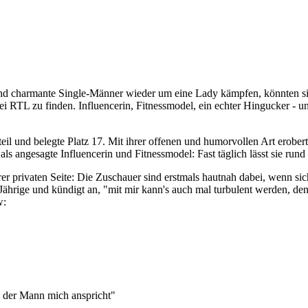
nd charmante Single-Männer wieder um eine Lady kämpfen, könnten sie
ei RTL zu finden. Influencerin, Fitnessmodel, ein echter Hingucker - 
nd belegte Platz 17. Mit ihrer offenen und humorvollen Art eroberte 
 als angesagte Influencerin und Fitnessmodel: Fast täglich lässt sie ru
hrer privaten Seite: Die Zuschauer sind erstmals hautnah dabei, wenn sic
6-Jährige und kündigt an, "mit mir kann's auch mal turbulent werden, de
ew:
s der Mann mich anspricht"