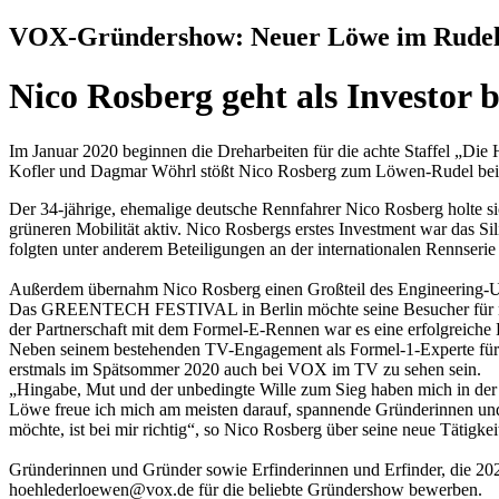
VOX-Gründershow: Neuer Löwe im Rudel
Nico Rosberg geht als Investor 
Im Januar 2020 beginnen die Dreharbeiten für die achte Staffel „Di
Kofler und Dagmar Wöhrl stößt Nico Rosberg zum Löwen-Rudel be
Der 34-jährige, ehemalige deutsche Rennfahrer Nico Rosberg holte si
grüneren Mobilität aktiv. Nico Rosbergs erstes Investment war das Si
folgten unter anderem Beteiligungen an der internationalen Rennserie
Außerdem übernahm Nico Rosberg einen Großteil des Engineering-Unt
Das GREENTECH FESTIVAL in Berlin möchte seine Besucher für nachh
der Partnerschaft mit dem Formel-E-Rennen war es eine erfolgreiche 
Neben seinem bestehenden TV-Engagement als Formel-1-Experte für
erstmals im Spätsommer 2020 auch bei VOX im TV zu sehen sein.
„Hingabe, Mut und der unbedingte Wille zum Sieg haben mich in der Fo
Löwe freue ich mich am meisten darauf, spannende Gründerinnen und 
möchte, ist bei mir richtig“, so Nico Rosberg über seine neue Tätigke
Gründerinnen und Gründer sowie Erfinderinnen und Erfinder, die 202
hoehlederloewen@vox.de für die beliebte Gründershow bewerben.