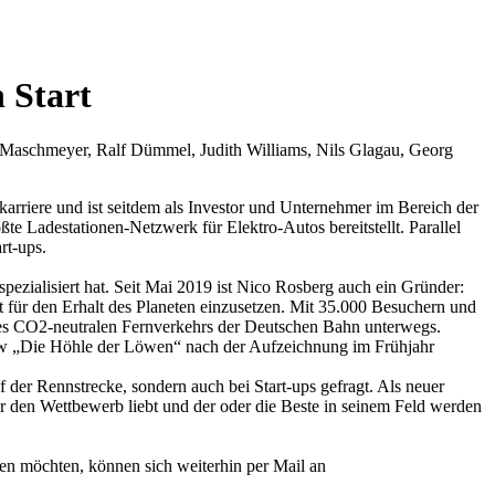
 Start
n Maschmeyer, Ralf Dümmel, Judith Williams, Nils Glagau, Georg
arriere und ist seitdem als Investor und Unternehmer im Bereich der
e Ladestationen-Netzwerk für Elektro-Autos bereitstellt. Parallel
rt-ups.
ialisiert hat. Seit Mai 2019 ist Nico Rosberg auch ein Gründer:
ür den Erhalt des Planeten einzusetzen. Mit 35.000 Besuchern und
 des CO2-neutralen Fernverkehrs der Deutschen Bahn unterwegs.
ow „Die Höhle der Löwen“ nach der Aufzeichnung im Frühjahr
 der Rennstrecke, sondern auch bei Start-ups gefragt. Als neuer
 den Wettbewerb liebt und der oder die Beste in seinem Feld werden
en möchten, können sich weiterhin per Mail an