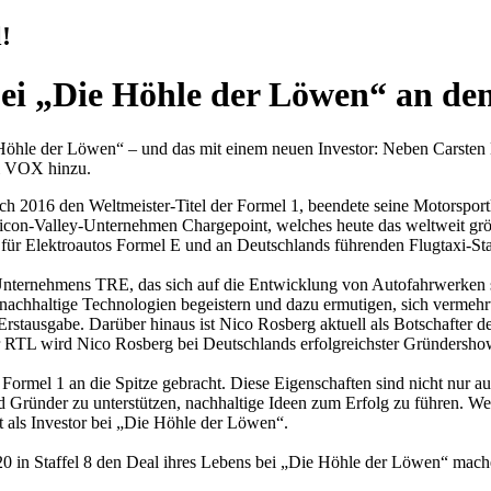
!
bei „Die Höhle der Löwen“ an den
e Höhle der Löwen“ – und das mit einem neuen Investor: Neben Carste
i VOX hinzu.
ch 2016 den Weltmeister-Titel der Formel 1, beendete seine Motorsportk
licon-Valley-Unternehmen Chargepoint, welches heute das weltweit größt
 für Elektroautos Formel E und an Deutschlands führenden Flugtaxi-Sta
ernehmens TRE, das sich auf die Entwicklung von Autofahrwerken spez
altige Technologien begeistern und dazu ermutigen, sich vermehrt f
Erstausgabe. Darüber hinaus ist Nico Rosberg aktuell als Botschafter
 RTL wird Nico Rosberg bei Deutschlands erfolgreichster Gründersh
rmel 1 an die Spitze gebracht. Diese Eigenschaften sind nicht nur auf
Gründer zu unterstützen, nachhaltige Ideen zum Erfolg zu führen. Wer
it als Investor bei „Die Höhle der Löwen“.
0 in Staffel 8 den Deal ihres Lebens bei „Die Höhle der Löwen“ mach