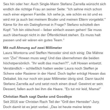
Sex hin oder her: Auch Single-Mann Stefano Zarrella wünscht sich
endlich die richtige Frau an seiner Seite: "Ich sehne mich schon
nach einer eigenen Familie. Ich sehe ja, wie schön es ist und es
wird mir ja auch bei meinem Bruder und meinen Eltern vorgelebt."
Käme für ihn ein Datingformat in Frage? Stefano schüttelt den
Kopf: "Ich bin oldschool – lieber einfach essen gehen! Sie muss
auch überhaupt nicht in der Öffentlichkeit stehen. Es muss halt
passen und wir wären ein gutes Team."
Mit null Ahnung auf zwei Millimeter
Laura Wontorra und Steffen Henssler sind sich einig: Die Mähne
von "Zivi" Howan muss weg! Und das übernehmen die beiden
höchstpersönlich. "Ihr wollt das machen?!", ruft Howan entsetzt.
Verständlich – schließlich hatten weder Laura noch Steffen je
Schere oder Rasierer in der Hand. Doch tapfer erträgt Howan das
Debakel, bis nur noch ein paar Millimeter übrig sind. Dann taucht
Stefano Zarrella auf und setzt noch einen drauf: Gewinnt er sein
Dessert, fallen auch bei ihm die Haare. "Es tut mir leid, Mama!"
Christian Rach sagt Danke und Goodbye
Seit 2016 war Christan Rach Teil der "Grill den Henssler"-Jury.
Doch damit ist es jetzt vorbei. „Das ist heute meine letzte