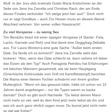
Wulf. In der Jury sitzt erstmals Guido Maria Kretschmer an der
Seite von Jana Ina Zarrella und Christian Rach, der am Ende
dieses Finales verkündet: "Ich steige jetzt hier aus!". Doch nicht
nur er sagt Goodbye – auch Zivi Howan muss an diesem Abend
Abschied nehmen: Von seiner vollen Haarpracht!
Zu viel Vorspeise – zu wenig Sex
Tim Bendzko klotzt mit einer üppigen Vorspeise (4 Starter: Feta,
Lachs, Garnele und Reh) und löst damit eine Doggybag-Debatte
aus. Für Laura Wontorra eine gute Sache: "Außer beim ersten
Date. Da fände ich es komisch!" Jana Ina Zarrella sieht das
lockerer: "Also, wenn das Date schlecht ist, dann nehme ich lieber
das Essen als den Typ!" Auch Panagiota Petridou hat Erfahrungen
mit falschen Männern gesammelt, wie sie beim Hauptgang
(Griechische Kohlroulade vom Grill mit Kartoffelstampf) berichtet.
Die Mama einer kleinen Tochter schwärmt von ihrem großen
Mutterglück: "Wenn ich das gewusst hätte, hätte ich schon vor 15
Jahren damit angefangen – nur die Typen waren so kacke
damals!" Doch es gibt auch Nachteile: "Du liebst deinen Mann
nicht mehr so viel, weil du dein Kind jetzt mehr liebst als ihn und
was ich auch ganz ehrlich sagen muss: Du bumst jetzt nicht mehr
so viel wie früher!"