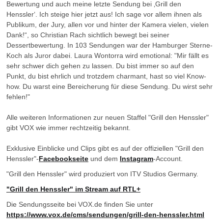
Bewertung und auch meine letzte Sendung bei ‚Grill den
Henssler‘. Ich steige hier jetzt aus! Ich sage vor allem ihnen als
Publikum, der Jury, allen vor und hinter der Kamera vielen, vielen
Dank!“, so Christian Rach sichtlich bewegt bei seiner
Dessertbewertung. In 103 Sendungen war der Hamburger Sterne-
Koch als Juror dabei. Laura Wontorra wird emotional: "Mir fällt es
sehr schwer dich gehen zu lassen. Du bist immer so auf den
Punkt, du bist ehrlich und trotzdem charmant, hast so viel Know-
how. Du warst eine Bereicherung für diese Sendung. Du wirst sehr
fehlen!"
Alle weiteren Informationen zur neuen Staffel "Grill den Henssler"
gibt VOX wie immer rechtzeitig bekannt.
Exklusive Einblicke und Clips gibt es auf der offiziellen "Grill den
Henssler"-
Facebookseite
und dem
Instagram
-Account.
"Grill den Henssler" wird produziert von ITV Studios Germany.
"Grill den Henssler" im Stream auf RTL+
Die Sendungsseite bei VOX.de finden Sie unter
https://www.vox.de/cms/sendungen/grill-den-henssler.html