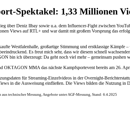
ort-Spektakel: 1,33 Millionen
eg über Deniz Ilbay sowie u.a. dem Influencer-Fight zwischen YouT
illionen Views auf RTL+ und war damit mit großem Vorsprung das erfol
rkaufte Westfalenhalle, großartige Stimmung und erstklassige Kämpf
t beeindruckend. Es freut mich sehr, dass wir diesem schnell wachsend
AGON bin ich überzeugt: Da geht noch viel mehr – gemeinsam push
d OKTAGON MMA das nächste Kampfsportevent bereits am 26. April 
zungsdaten für Streaming-Einzelvideos in der Overnight-Berichterstat
Views in die Ausweisung einfließen. Die Views bilden die Nutzung in 
 aus technischer Messung, Angebote unter AGF-Messung, Stand: 6.4.2025