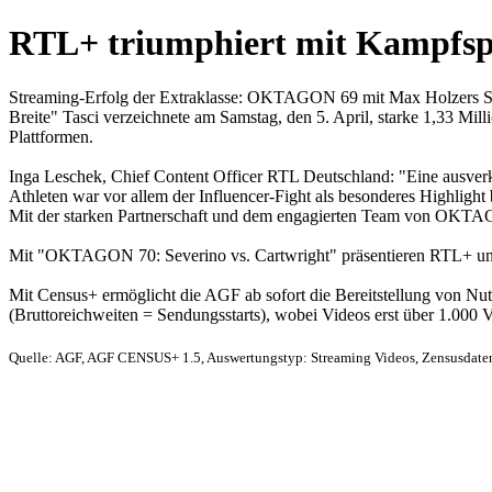
RTL+ triumphiert mit Kampfsp
Streaming-Erfolg der Extraklasse: OKTAGON 69 mit Max Holzers Si
Breite" Tasci verzeichnete am Samstag, den 5. April, starke 1,33 M
Plattformen.
Inga Leschek, Chief Content Officer RTL Deutschland: "Eine ausve
Athleten war vor allem der Influencer-Fight als besonderes Highligh
Mit der starken Partnerschaft und dem engagierten Team von OKT
Mit "OKTAGON 70: Severino vs. Cartwright" präsentieren RTL+ un
Mit Census+ ermöglicht die AGF ab sofort die Bereitstellung von Nut
(Bruttoreichweiten = Sendungsstarts), wobei Videos erst über 1.000 
Quelle: AGF, AGF CENSUS+ 1.5, Auswertungstyp: Streaming Videos, Zensusdaten