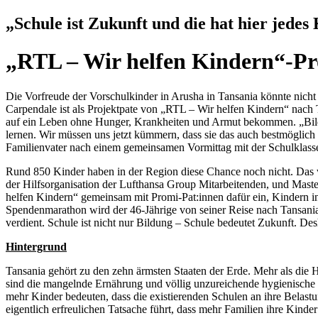
„Schule ist Zukunft und die hat hier jedes
„RTL – Wir helfen Kindern“-Pr
Die Vorfreude der Vorschulkinder in Arusha in Tansania könnte nicht
Carpendale ist als Projektpate von „RTL – Wir helfen Kindern“ nach
auf ein Leben ohne Hunger, Krankheiten und Armut bekommen. „Bildun
lernen. Wir müssen uns jetzt kümmern, dass sie das auch bestmöglich
Familienvater nach einem gemeinsamen Vormittag mit der Schulklasse
Rund 850 Kinder haben in der Region diese Chance noch nicht. Das
der Hilfsorganisation der Lufthansa Group Mitarbeitenden, und Master
helfen Kindern“ gemeinsam mit Promi-Pat:innen dafür ein, Kindern 
Spendenmarathon wird der 46-Jährige von seiner Reise nach Tansania b
verdient. Schule ist nicht nur Bildung – Schule bedeutet Zukunft. De
Hintergrund
Tansania gehört zu den zehn ärmsten Staaten der Erde. Mehr als die H
sind die mangelnde Ernährung und völlig unzureichende hygienische
mehr Kinder bedeuten, dass die existierenden Schulen an ihre Belast
eigentlich erfreulichen Tatsache führt, dass mehr Familien ihre Kinde