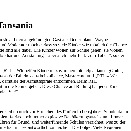
Tansania
ten sie auf den angekündigten Gast aus Deutschland. Wayne
 und Moderator möchte, dass so viele Kinder wie möglich die Chance
 sind alle dabei. Die Kinder wollen zur Schule gehen, sie wollen
obiliar und Ausstattung – aber auch mehr Platz zum Toben“, so der
s „RTL – Wir helfen Kindern“ zusammen mit help alliance gGmbh,
das starke Bündnis aus help alliance, Mastercard und „RTL – Wir
n, damit sie der Armutsspirale entkommen. Beim RTL-
rt in die Schule gehen. Diese Chance auf Bildung hat jedes Kind
nden Sie!“
er sterben noch vor Erreichen des fünften Lebensjahres. Schuld daran
roblem ist das noch immer explosive Bevölkerungswachstum. Immer
ühren für Grund- und weiterführende Schulen verzichtet, was zu der
sunterhalt mit verantwortlich zu machen. Die Folge: Viele Regionen