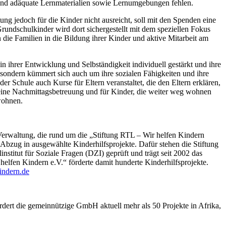
 und adäquate Lernmaterialien sowie Lernumgebungen fehlen.
ung jedoch für die Kinder nicht ausreicht, soll mit den Spenden eine
undschulkinder wird dort sichergestellt mit dem speziellen Fokus
die Familien in die Bildung ihrer Kinder und aktive Mitarbeit am
 ihrer Entwicklung und Selbständigkeit individuell gestärkt und ihre
d, sondern kümmert sich auch um ihre sozialen Fähigkeiten und ihre
 Schule auch Kurse für Eltern veranstaltet, die den Eltern erklären,
eine Nachmittagsbetreuung und für Kinder, die weiter weg wohnen
wohnen.
Verwaltung, die rund um die „Stiftung RTL – Wir helfen Kindern
bzug in ausgewählte Kinderhilfsprojekte. Dafür stehen die Stiftung
titut für Soziale Fragen (DZI) geprüft und trägt seit 2002 das
lfen Kindern e.V.“ förderte damit hunderte Kinderhilfsprojekte.
indern.de
ördert die gemeinnützige GmbH aktuell mehr als 50 Projekte in Afrika,