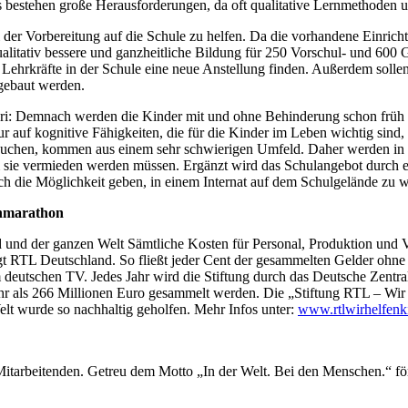
s bestehen große Herausforderungen, da oft qualitative Lernmethoden
ei der Vorbereitung auf die Schule zu helfen. Da die vorhandene Einricht
itativ bessere und ganzheitliche Bildung für 250 Vorschul- und 600 Gr
ehrkräfte in der Schule eine neue Anstellung finden. Außerdem sollen 
gebaut werden.
ori: Demnach werden die Kinder mit und ohne Behinderung schon früh in
nur auf kognitive Fähigkeiten, die für die Kinder im Leben wichtig sin
suchen, kommen aus einem sehr schwierigen Umfeld. Daher werden in der
 sie vermieden werden müssen. Ergänzt wird das Schulangebot durch 
h die Möglichkeit geben, in einem Internat auf dem Schulgelände zu 
enmarathon
d und der ganzen Welt Sämtliche Kosten für Personal, Produktion und 
RTL Deutschland. So fließt jeder Cent der gesammelten Gelder ohne A
tschen TV. Jedes Jahr wird die Stiftung durch das Deutsche Zentralins
 als 266 Millionen Euro gesammelt werden. Die „Stiftung RTL – Wir he
lt wurde so nachhaltig geholfen. Mehr Infos unter:
www.rtlwirhelfenk
r Mitarbeitenden. Getreu dem Motto „In der Welt. Bei den Menschen.“ f