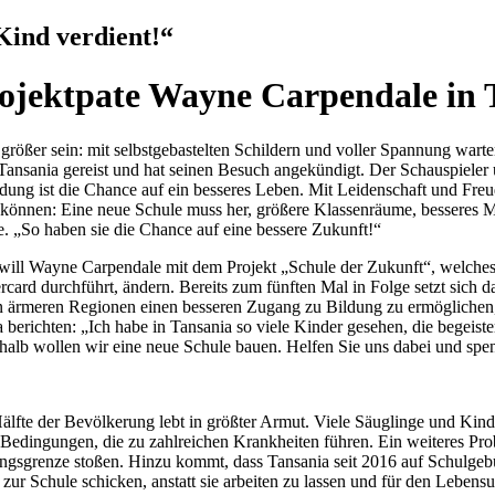
 Kind verdient!“
ojektpate Wayne Carpendale in 
 größer sein: mit selbstgebastelten Schildern und voller Spannung war
 Tansania gereist und hat seinen Besuch angekündigt. Der Schauspieler
g ist die Chance auf ein besseres Leben. Mit Leidenschaft und Freude
 können: Eine neue Schule muss her, größere Klassenräume, besseres M
. „So haben sie die Chance auf eine bessere Zukunft!“
 will Wayne Carpendale mit dem Projekt „Schule der Zukunft“, welche
card durchführt, ändern. Bereits zum fünften Mal in Folge setzt sich 
in ärmeren Regionen einen besseren Zugang zu Bildung zu ermögliche
erichten: „Ich habe in Tansania so viele Kinder gesehen, die begeiste
shalb wollen wir eine neue Schule bauen. Helfen Sie uns dabei und spe
älfte der Bevölkerung lebt in größter Armut. Viele Säuglinge und Kind
 Bedingungen, die zu zahlreichen Krankheiten führen. Ein weiteres P
ungsgrenze stoßen. Hinzu kommt, dass Tansania seit 2016 auf Schulgeb
r zur Schule schicken, anstatt sie arbeiten zu lassen und für den Leben