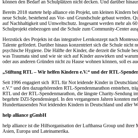
können den Bedarf an Schulplätzen nicht decken. Und darüber hinau
Bereits 2018 startete help alliance ein Projekt, um kleinen Kindern b
neue Schule, bestehend aus Vor- und Grundschule gebaut werden. Qual
auf Nachhaltigkeit und Umweltschutz. Insgesamt werden mehr als 60 L
Schulprojekt einbezogen und die Schule zum Community-Center aus
Herzstück des Projekts ist das integrative Lernkonzept nach Montess
Talente gefördert. Darüber hinaus konzentriert sich die Schule nicht 
psychische Hygiene. Die Hälfte der Kinder, die derzeit die Schule be
was Traumata sind und wie sie sich auf Kinder auswirken und warum
oder aus anderen Gründen nicht zu Hause wohnen können, soll es auc
„Stiftung RTL – Wir helfen Kindern e.V.“ und der RTL-Spend
Seit 1996 engagiert sich RTL für Not leidende Kinder in Deutschlan
e.V.“ und den dazugehörenden RTL-Spendenmarathon entstehen, trägt 
RTL und der RTL-Spendenmarathon, die längste Charity-Sendung im deu
begehrte DZI-Spendensiegel. In den vergangenen Jahren konnten mehr
Hunderttausenden Not leidenden Kindern in Deutschland und aller We
help alliance gGmbH
help alliance ist die Hilfsorganisation der Lufthansa Group und ihre
Asien, Europa und Lateinamerika.