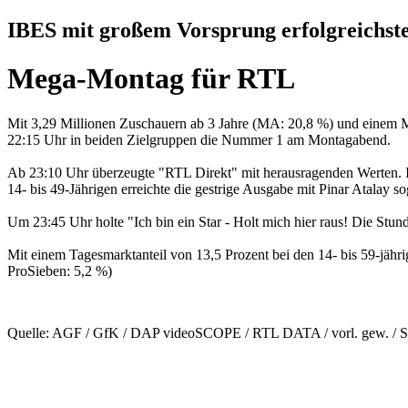
IBES mit großem Vorsprung erfolgreichs
Mega-Montag für RTL
Mit 3,29 Millionen Zuschauern ab 3 Jahre (MA: 20,8 %) und einem Mar
22:15 Uhr in beiden Zielgruppen die Nummer 1 am Montagabend.
Ab 23:10 Uhr überzeugte "RTL Direkt" mit herausragenden Werten. In
14- bis 49-Jährigen erreichte die gestrige Ausgabe mit Pinar Atalay
Um 23:45 Uhr holte "Ich bin ein Star - Holt mich hier raus! Die Stund
Mit einem Tagesmarktanteil von 13,5 Prozent bei den 14- bis 59-jä
ProSieben: 5,2 %)
Quelle: AGF / GfK / DAP videoSCOPE / RTL DATA / vorl. gew. / St