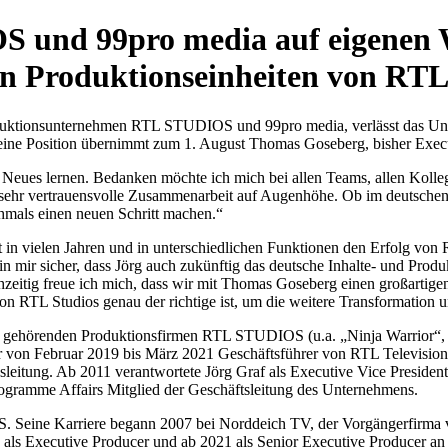
OS und 99pro media auf eigenen
en Produktionseinheiten von RTL
oduktionsunternehmen RTL STUDIOS und 99pro media, verlässt das Un
Seine Position übernimmt zum 1. August Thomas Goseberg, bisher Exe
 Neues lernen. Bedanken möchte ich mich bei allen Teams, allen Kolle
sehr vertrauensvolle Zusammenarbeit auf Augenhöhe. Ob im deutschen o
chmals einen neuen Schritt machen.“
 in vielen Jahren und in unterschiedlichen Funktionen den Erfolg von 
 bin mir sicher, dass Jörg auch zukünftig das deutsche Inhalte- und Pro
chzeitig freue ich mich, dass wir mit Thomas Goseberg einen großartig
von RTL Studios genau der richtige ist, um die weitere Transformation 
and gehörenden Produktionsfirmen RTL STUDIOS (u.a. „Ninja Warrior
r von Februar 2019 bis März 2021 Geschäftsführer von RTL Televisi
leitung. Ab 2011 verantwortete Jörg Graf als Executive Vice President 
rogramme Affairs Mitglied der Geschäftsleitung des Unternehmens.
S. Seine Karriere begann 2007 bei Norddeich TV, der Vorgängerfirm
018 als Executive Producer und ab 2021 als Senior Executive Producer 