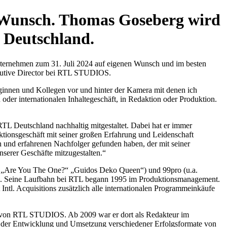
 Wunsch. Thomas Goseberg wird
 Deutschland.
ternehmen zum 31. Juli 2024 auf eigenen Wunsch und im besten
cutive Director bei RTL STUDIOS.
ginnen und Kollegen vor und hinter der Kamera mit denen ich
der internationalen Inhaltegeschäft, in Redaktion oder Produktion.
RTL Deutschland nachhaltig mitgestaltet. Dabei hat er immer
duktionsgeschäft mit seiner großen Erfahrung und Leidenschaft
en und erfahrenen Nachfolger gefunden haben, der mit seiner
unserer Geschäfte mitzugestalten.“
“, „Are You The One?“ „Guidos Deko Queen“) und 99pro (u.a.
on. Seine Laufbahn bei RTL begann 1995 im Produktionsmanagement.
Intl. Acquisitions zusätzlich alle internationalen Programmeinkäufe
a von RTL STUDIOS. Ab 2009 war er dort als Redakteur im
an der Entwicklung und Umsetzung verschiedener Erfolgsformate von