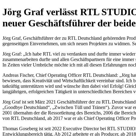
Jörg Graf verlässt RTL STUDI
neuer Geschäftsführer der beid
Jörg Graf, Geschäftsführer der zu RTL Deutschland gehörenden Pr
gegenseitigen Einvernehmen, um sich neuen Projekten zu widmen. 
Jörg Graf: „Ich habe RTL viel zu verdanken und durfte immer wieder
zusammenarbeiten durfte und allen Geschäftspartnern für eine immer 
In Zeiten vieler Umbrüche möchte ich mit all diesen Erfahrungen no
Andreas Fischer, Chief Operating Officer RTL Deutschland: „Jörg hat
bewiesen, dass Kreativität und Wirtschaftlichkeit vereinbar sind. Ich
tatkräftig unterstützen wird und wünsche ihm dabei viel Erfolg! Glei
langjährigen, erfolgreichen Tätigkeit in unterschiedlichen Bereichen 
Jörg Graf ist seit März 2021 Geschäftsführer der zu RTL Deutschl
„Goodbye Deutschland“, „Zwischen Tüll und Tränen“). Zuvor war e
2001 übernahm der die Ressortleitung des Bereichs, 2006 die Bereichs
von RTL Deutschland, ab 2017 war er als Chief Operating Officer P
Thomas Goseberg ist seit 2022 Executive Director bei RTL STUDIO
Entwicklungsbereich tätig. Ab 2012 arbeitete er als Producer, ab 2