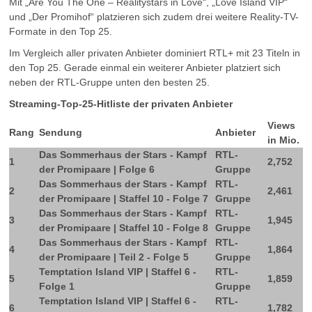
Mit „Are You The One – Realitystars in Love“, „Love Island VIP“
und „Der Promihof“ platzieren sich zudem drei weitere Reality-TV-
Formate in den Top 25.
Im Vergleich aller privaten Anbieter dominiert RTL+ mit 23 Titeln in
den Top 25. Gerade einmal ein weiterer Anbieter platziert sich
neben der RTL-Gruppe unten den besten 25.
Streaming-Top-25-Hitliste der privaten Anbieter
Views
Rang
Sendung
Anbieter
in Mio.
Das Sommerhaus der Stars - Kampf
RTL-
1
2,752
der Promipaare | Folge 6
Gruppe
Das Sommerhaus der Stars - Kampf
RTL-
2
2,461
der Promipaare | Staffel 10 - Folge 7
Gruppe
Das Sommerhaus der Stars - Kampf
RTL-
3
1,945
der Promipaare | Staffel 10 - Folge 8
Gruppe
Das Sommerhaus der Stars - Kampf
RTL-
4
1,864
der Promipaare | Teil 2 - Folge 5
Gruppe
Temptation Island VIP | Staffel 6 -
RTL-
5
1,859
Folge 1
Gruppe
Temptation Island VIP | Staffel 6 -
RTL-
6
1,782