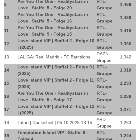
Are You The One - Realitystars in
RTL-
9
1,466
Love | Staffel 5 - Folge 20
Gruppe
Are You The One - Realitystars in
RTL-
10
1,439
Love | Staffel 5 - Folge 16
Gruppe
Are You The One - Realitystars in
RTL-
11
1,415
Love | Staffel 5 - Folge 15
Gruppe
Love Island VIP | Staffel 2 - Folge 10
RTL-
12
1,396
| (2025)
Gruppe
DAZN-
13
LALIGA: Real Madrid - FC Barcelona
1,342
Gruppe
Love Island VIP | Staffel 2 - Folge 9 |
RTL-
14
1,310
(2025)
Gruppe
Love Island VIP | Staffel 2 - Folge 11 |
RTL-
15
1,293
(2025)
Gruppe
Are You The One - Realitystars in
RTL-
16
1,288
Love | Staffel 5 - Folge 17
Gruppe
Love Island VIP | Staffel 2 - Folge 12
RTL-
17
1,271
| (2025)
Gruppe
ARD-
18
Tatort | Dunkelheit | 05.10.2025 18:15
1,263
Gruppe
Temptation Island VIP | Staffel 6 -
RTL-
19
1,244
Folge 4
Gruppe