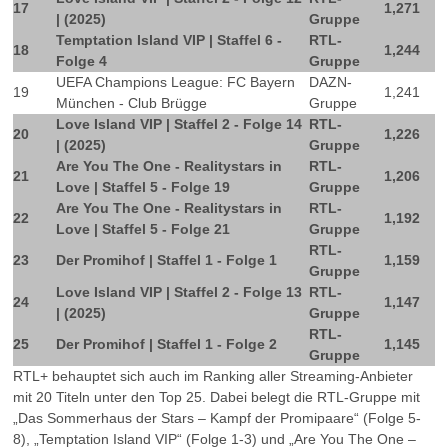
17
1,271
| (2025)
Gruppe
Temptation Island VIP | Staffel 6 -
RTL-
18
1,244
Folge 4
Gruppe
UEFA Champions League: FC Bayern
DAZN-
19
1,241
München - Club Brügge
Gruppe
Love Island VIP | Staffel 2 - Folge 14
RTL-
20
1,226
| (2025)
Gruppe
Are You The One - Realitystars in
RTL-
21
1,206
Love | Staffel 5 - Folge 19
Gruppe
Are You The One - Realitystars in
RTL-
22
1,192
Love | Staffel 5 - Folge 21
Gruppe
RTL-
23
Der Promihof | Staffel 1 - Folge 1
1,159
Gruppe
Love Island VIP | Staffel 2 - Folge 13
RTL-
24
1,147
| (2025)
Gruppe
RTL-
25
Der Promihof | Staffel 1 - Folge 2
1,145
Gruppe
RTL+ behauptet sich auch im Ranking aller Streaming-Anbieter
mit 20 Titeln unter den Top 25. Dabei belegt die RTL-Gruppe mit
„Das Sommerhaus der Stars – Kampf der Promipaare“ (Folge 5-
8), „Temptation Island VIP“ (Folge 1-3) und „Are You The One –