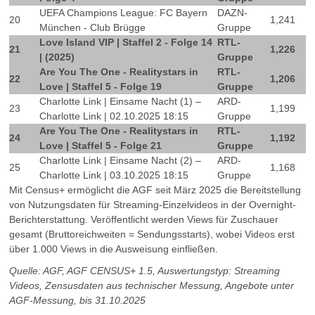
UEFA Champions League: FC Bayern
DAZN-
20
1,241
München - Club Brügge
Gruppe
Love Island VIP | Staffel 2 - Folge 14
RTL-
21
1,226
| (2025)
Gruppe
Are You The One - Realitystars in
RTL-
22
1,206
Love | Staffel 5 - Folge 19
Gruppe
Charlotte Link | Einsame Nacht (1) –
ARD-
23
1,199
Charlotte Link | 02.10.2025 18:15
Gruppe
Are You The One - Realitystars in
RTL-
24
1,192
Love | Staffel 5 - Folge 21
Gruppe
Charlotte Link | Einsame Nacht (2) –
ARD-
25
1,168
Charlotte Link | 03.10.2025 18:15
Gruppe
Mit Census+ ermöglicht die AGF seit März 2025 die Bereitstellung
von Nutzungsdaten für Streaming-Einzelvideos in der Overnight-
Berichterstattung. Veröffentlicht werden Views für Zuschauer
gesamt (Bruttoreichweiten = Sendungsstarts), wobei Videos erst
über 1.000 Views in die Ausweisung einfließen.
Quelle: AGF, AGF CENSUS+ 1.5, Auswertungstyp: Streaming
Videos, Zensusdaten aus technischer Messung, Angebote unter
AGF-Messung, bis 31.10.2025