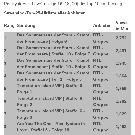
Realitystars in Love“ (Folge 16, 18, 20) die Top 10 im Ranking.
Streaming-Top-25-Hitliste aller Anbieter
Views
Rang
Sendung
Anbieter
in Mio.
Das Sommerhaus der Stars - Kampf
RTL-
1
2,752
der Promipaare | Folge 6
Gruppe
Das Sommerhaus der Stars - Kampf
RTL-
2
2,461
der Promipaare | Staffel 10 - Folge 7
Gruppe
Das Sommerhaus der Stars - Kampf
RTL-
3
1,945
der Promipaare | Staffel 10 - Folge 8
Gruppe
Das Sommerhaus der Stars - Kampf
RTL-
4
1,864
der Promipaare | Teil 2 - Folge 5
Gruppe
Temptation Island VIP | Staffel 6 -
RTL-
5
1,859
Folge 1
Gruppe
Temptation Island VIP | Staffel 6 -
RTL-
6
1,782
Folge 2
Gruppe
Temptation Island VIP | Staffel 6 -
RTL-
7
1,629
Folge 3
Gruppe
Are You The One - Realitystars in
RTL-
8
1,492
Love | Staffel 5 - Folge 18
Gruppe