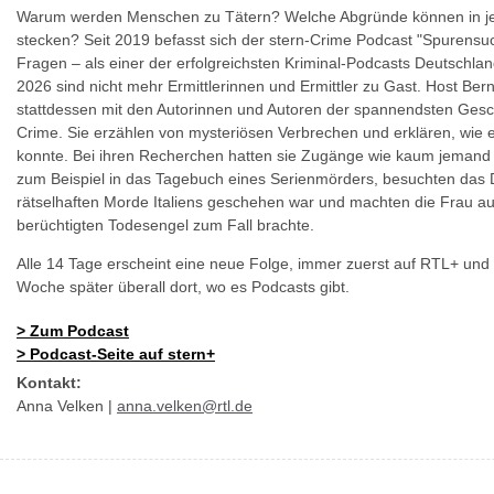
Warum werden Menschen zu Tätern? Welche Abgründe können in j
stecken? Seit 2019 befasst sich der stern-Crime Podcast "Spurensu
Fragen – als einer der erfolgreichsten Kriminal-Podcasts Deutschla
2026 sind nicht mehr Ermittlerinnen und Ermittler zu Gast. Host Bern
stattdessen mit den Autorinnen und Autoren der spannendsten Gesc
Crime. Sie erzählen von mysteriösen Verbrechen und erklären, wi
konnte. Bei ihren Recherchen hatten sie Zugänge wie kaum jemand s
zum Beispiel in das Tagebuch eines Serienmörders, besuchten das D
rätselhaften Morde Italiens geschehen war und machten die Frau aus
berüchtigten Todesengel zum Fall brachte.
Alle 14 Tage erscheint eine neue Folge, immer zuerst auf RTL+ und
Woche später überall dort, wo es Podcasts gibt.
>
Zum Podcast
>
Podcast-Seite auf stern+
Kontakt:
Anna Velken |
anna.velken@rtl.de