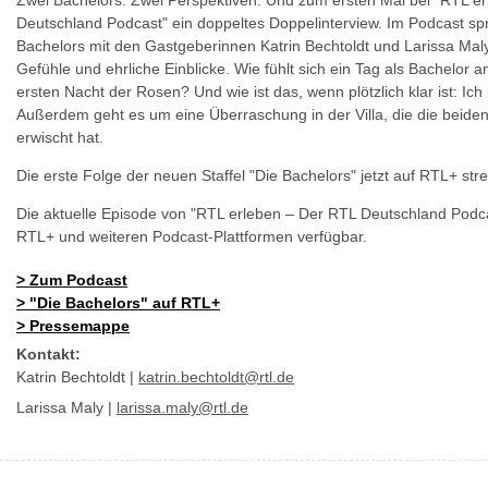
Zwei Bachelors. Zwei Perspektiven. Und zum ersten Mal bei "RTL e
Deutschland Podcast" ein doppeltes Doppelinterview. Im Podcast sp
Bachelors mit den Gastgeberinnen Katrin Bechtoldt und Larissa Mal
Gefühle und ehrliche Einblicke. Wie fühlt sich ein Tag als Bachelor a
ersten Nacht der Rosen? Und wie ist das, wenn plötzlich klar ist: Ich b
Außerdem geht es um eine Überraschung in der Villa, die die beiden
erwischt hat.
Die erste Folge der neuen Staffel "Die Bachelors" jetzt auf RTL+ st
Die aktuelle Episode von "RTL erleben – Der RTL Deutschland Podcas
RTL+ und weiteren Podcast-Plattformen verfügbar.
>
Zum Podcast
>
"Die Bachelors" auf RTL+
>
Pressemappe
Kontakt:
Katrin Bechtoldt |
katrin.bechtoldt@rtl.de
Larissa Maly |
larissa.maly@rtl.de