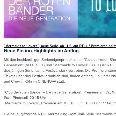
"Mermaids to Lovers", neue Serie, ab 11.6. auf RTL+ / Premieren bei
Neue Fiction-Highlights im Anflug
Mit den hochkarätigen Serieneigenproduktionen "Club der roten Bä
Generation" (VOX/RTL+) und "Mermaids to Lovers" (RTL+) ist RTL 
diesjährigen Seriencamp Festival stark vertreten. Die Premierenaben
Tickets über das Festival erhältlich sind, finden Anfang Juni unter 
und Crew in Köln im CINENOVA statt:
"Club der roten Bänder – Die neue Generation", Premiere am Di., 9. 
Start Photocall: 20:15 Uhr
"Mermaids to Lovers", Premiere am Mi., 10. Juni, 18:30 Uhr / Start 
Die neue, glitzernde RTL+ Mermaiding-RomCom-Serie "Mermaids to