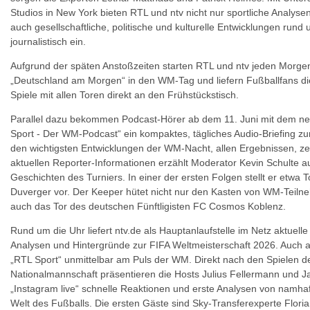
Studios in New York bieten RTL und ntv nicht nur sportliche Analys
auch gesellschaftliche, politische und kulturelle Entwicklungen rund
journalistisch ein.
Aufgrund der späten Anstoßzeiten starten RTL und ntv jeden Morgen
„Deutschland am Morgen“ in den WM-Tag und liefern Fußballfans die 
Spiele mit allen Toren direkt an den Frühstückstisch.
Parallel dazu bekommen Podcast-Hörer ab dem 11. Juni mit dem ne
Sport - Der WM-Podcast“ ein kompaktes, tägliches Audio-Briefing 
den wichtigsten Entwicklungen der WM-Nacht, allen Ergebnissen, z
aktuellen Reporter-Informationen erzählt Moderator Kevin Schulte 
Geschichten des Turniers. In einer der ersten Folgen stellt er etwa 
Duverger vor. Der Keeper hütet nicht nur den Kasten von WM-Teilne
auch das Tor des deutschen Fünftligisten FC Cosmos Koblenz.
Rund um die Uhr liefert ntv.de als Hauptanlaufstelle im Netz aktuelle
Analysen und Hintergründe zur FIFA Weltmeisterschaft 2026. Auch au
„RTL Sport“ unmittelbar am Puls der WM. Direkt nach den Spielen d
Nationalmannschaft präsentieren die Hosts Julius Fellermann und 
„Instagram live“ schnelle Reaktionen und erste Analysen von namha
Welt des Fußballs. Die ersten Gäste sind Sky-Transferexperte Flori