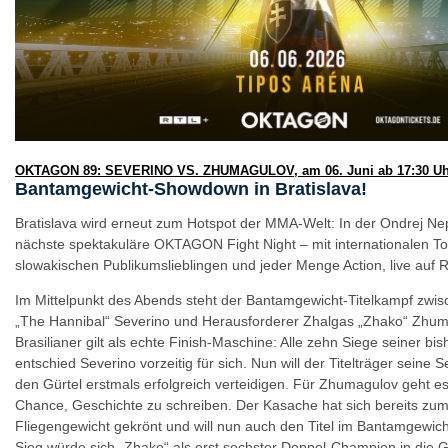
OKTAGON 89: SEVERINO VS. ZHUMAGULOV, am 06. Juni ab 17:30 Uhr
Bantamgewicht-Showdown in Bratislava!
Bratislava wird erneut zum Hotspot der MMA-Welt: In der Ondrej Nepe
nächste spektakuläre OKTAGON Fight Night – mit internationalen To
slowakischen Publikumslieblingen und jeder Menge Action, live auf 
Im Mittelpunkt des Abends steht der Bantamgewicht-Titelkampf zwi
„The Hannibal“ Severino und Herausforderer Zhalgas „Zhako“ Zhum
Brasilianer gilt als echte Finish-Maschine: Alle zehn Siege seiner bis
entschied Severino vorzeitig für sich. Nun will der Titelträger seine S
den Gürtel erstmals erfolgreich verteidigen. Für Zhumagulov geht e
Chance, Geschichte zu schreiben. Der Kasache hat sich bereits zu
Fliegengewicht gekrönt und will nun auch den Titel im Bantamgewich
Sieg würde sich „Zhako“ als erst sechster Doppel-Champion in die 