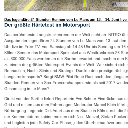
Das legendäre 24-Stunden-Rennen von Le Mans am 13. - 14. Juni live
Der größte Härtetest im Motorsport
Das berühmteste Langstreckenrennen der Welt steht an: NITRO über
Ausgabe der legendären 24 Stunden von Le Mans vom 13. auf den 1
Uhr live im Free-TV. Von Samstag ab 14:45 Uhr bis Sonntag um 16:4
Kölner Sender das Motorsport-Spektakel aus Westfrankreich 26 St
als 300.000 Fans werden an der Sarthe erwartet und machen den Kla
zu einem der größten Motorsport-Events der Welt. Wer sichert sich 
Rennaction, Nacht-Stints und Strategie-Duellen den prestigeträchtig
Langstreckensports? Sorgt BMW-Pilot René Rast nach dem jüngste
Stunden-Rennen von Spa-Francorchamps erstmals seit 2017 wieder
Gesamtsieg in Le Mans?
Direkt von der Sarthe liefert Reporterin Eve Scheer Eindrücke aus
Grid und mitten aus dem Fahrerlager. Moderator Marcel Klein führt
Nürburgring-Legende Dirk Adorf aus dem Studio in Köln durch die 2
der Kommentatorenkabine melden sich Nico Menzel, Stefan Fuckert
und begleiten jede Safety-Car-Phase, jedes Überholmanöver und j