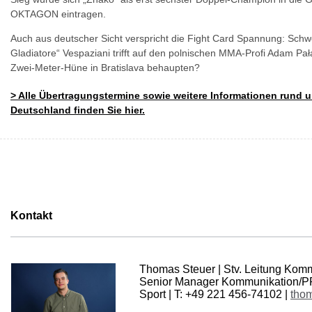
OKTAGON eintragen.
Auch aus deutscher Sicht verspricht die Fight Card Spannung: Schwe
Gladiatore“ Vespaziani trifft auf den polnischen MMA-Profi Adam Pał
Zwei-Meter-Hüne in Bratislava behaupten?
>
Alle Übertragungstermine sowie weitere Informationen rund
Deutschland finden Sie hier.
Kontakt
Thomas Steuer | Stv. Leitung Komm
Senior Manager Kommunikation/PR
Sport | T: +49 221 456-74102 |
thom