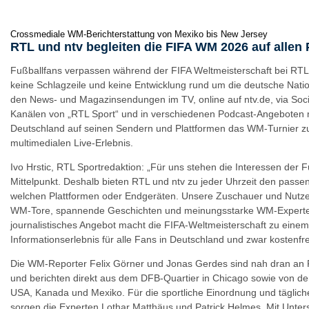
Crossmediale WM-Berichterstattung von Mexiko bis New Jersey
RTL und ntv begleiten die FIFA WM 2026 auf allen 
Fußballfans verpassen während der FIFA Weltmeisterschaft bei RTL 
keine Schlagzeile und keine Entwicklung rund um die deutsche Nati
den News- und Magazinsendungen im TV, online auf ntv.de, via Soc
Kanälen von „RTL Sport“ und in verschiedenen Podcast-Angeboten
Deutschland auf seinen Sendern und Plattformen das WM-Turnier z
multimedialen Live-Erlebnis.
Ivo Hrstic, RTL Sportredaktion: „Für uns stehen die Interessen der 
Mittelpunkt. Deshalb bieten RTL und ntv zu jeder Uhrzeit den passen
welchen Plattformen oder Endgeräten. Unsere Zuschauer und Nutzer 
WM-Tore, spannende Geschichten und meinungsstarke WM-Experte
journalistisches Angebot macht die FIFA-Weltmeisterschaft zu eine
Informationserlebnis für alle Fans in Deutschland und zwar kostenfre
Die WM-Reporter Felix Görner und Jonas Gerdes sind nah dran an
und berichten direkt aus dem DFB-Quartier in Chicago sowie von den
USA, Kanada und Mexiko. Für die sportliche Einordnung und täglich
sorgen die Experten Lothar Matthäus und Patrick Helmes. Mit Unter